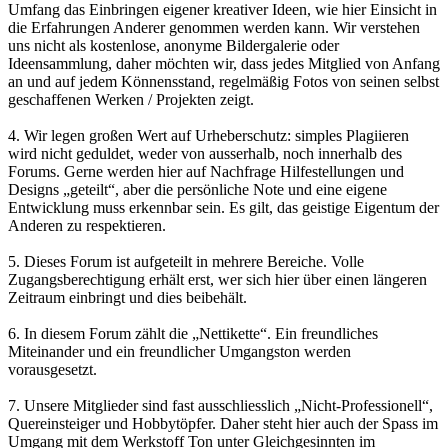
Umfang das Einbringen eigener kreativer Ideen, wie hier Einsicht in
die Erfahrungen Anderer genommen werden kann. Wir verstehen
uns nicht als kostenlose, anonyme Bildergalerie oder
Ideensammlung, daher möchten wir, dass jedes Mitglied von Anfang
an und auf jedem Könnensstand, regelmäßig Fotos von seinen selbst
geschaffenen Werken / Projekten zeigt.
4. Wir legen großen Wert auf Urheberschutz: simples Plagiieren
wird nicht geduldet, weder von ausserhalb, noch innerhalb des
Forums. Gerne werden hier auf Nachfrage Hilfestellungen und
Designs „geteilt“, aber die persönliche Note und eine eigene
Entwicklung muss erkennbar sein. Es gilt, das geistige Eigentum der
Anderen zu respektieren.
5. Dieses Forum ist aufgeteilt in mehrere Bereiche. Volle
Zugangsberechtigung erhält erst, wer sich hier über einen längeren
Zeitraum einbringt und dies beibehält.
6. In diesem Forum zählt die „Nettikette“. Ein freundliches
Miteinander und ein freundlicher Umgangston werden
vorausgesetzt.
7. Unsere Mitglieder sind fast ausschliesslich „Nicht-Professionell“,
Quereinsteiger und Hobbytöpfer. Daher steht hier auch der Spass im
Umgang mit dem Werkstoff Ton unter Gleichgesinnten im