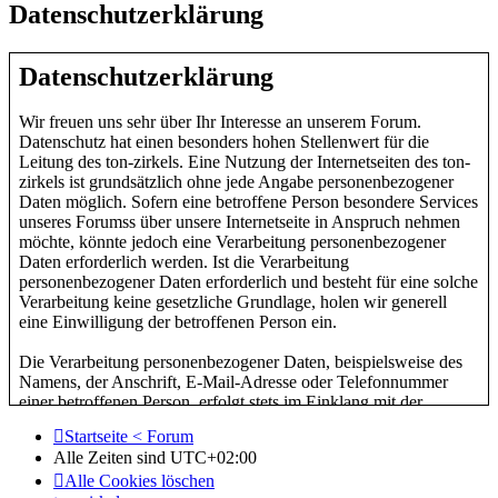
Datenschutzerklärung
Datenschutzerklärung
Wir freuen uns sehr über Ihr Interesse an unserem Forum.
Datenschutz hat einen besonders hohen Stellenwert für die
Leitung des ton-zirkels. Eine Nutzung der Internetseiten des ton-
zirkels ist grundsätzlich ohne jede Angabe personenbezogener
Daten möglich. Sofern eine betroffene Person besondere Services
unseres Forumss über unsere Internetseite in Anspruch nehmen
möchte, könnte jedoch eine Verarbeitung personenbezogener
Daten erforderlich werden. Ist die Verarbeitung
personenbezogener Daten erforderlich und besteht für eine solche
Verarbeitung keine gesetzliche Grundlage, holen wir generell
eine Einwilligung der betroffenen Person ein.
Die Verarbeitung personenbezogener Daten, beispielsweise des
Namens, der Anschrift, E-Mail-Adresse oder Telefonnummer
einer betroffenen Person, erfolgt stets im Einklang mit der
Datenschutz-Grundverordnung und in Übereinstimmung mit den
Startseite < Forum
für die ton-zirkel geltenden landesspezifischen
Alle Zeiten sind
UTC+02:00
Datenschutzbestimmungen. Mittels dieser Datenschutzerklärung
Alle Cookies löschen
möchte unser Forum die Öffentlichkeit über Art, Umfang und