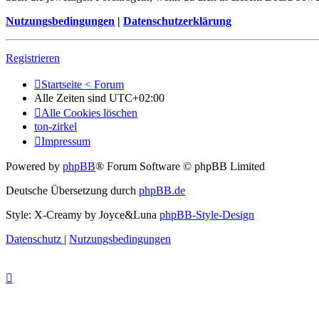
Nutzungsbedingungen
|
Datenschutzerklärung
Registrieren
Startseite < Forum
Alle Zeiten sind
UTC+02:00
Alle Cookies löschen
ton-zirkel
Impressum
Powered by
phpBB
® Forum Software © phpBB Limited
Deutsche Übersetzung durch
phpBB.de
Style: X-Creamy by Joyce&Luna
phpBB-Style-Design
Datenschutz
|
Nutzungsbedingungen