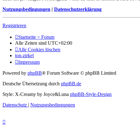
Nutzungsbedingungen
|
Datenschutzerklärung
Registrieren
Startseite < Forum
Alle Zeiten sind
UTC+02:00
Alle Cookies löschen
ton-zirkel
Impressum
Powered by
phpBB
® Forum Software © phpBB Limited
Deutsche Übersetzung durch
phpBB.de
Style: X-Creamy by Joyce&Luna
phpBB-Style-Design
Datenschutz
|
Nutzungsbedingungen