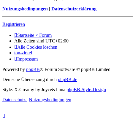
Nutzungsbedingungen
|
Datenschutzerklärung
Registrieren
Startseite < Forum
Alle Zeiten sind
UTC+02:00
Alle Cookies löschen
ton-zirkel
Impressum
Powered by
phpBB
® Forum Software © phpBB Limited
Deutsche Übersetzung durch
phpBB.de
Style: X-Creamy by Joyce&Luna
phpBB-Style-Design
Datenschutz
|
Nutzungsbedingungen