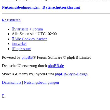
Nutzungsbedingungen
|
Datenschutzerklärung
Registrieren
Startseite < Forum
Alle Zeiten sind
UTC+02:00
Alle Cookies löschen
ton-zirkel
Impressum
Powered by
phpBB
® Forum Software © phpBB Limited
Deutsche Übersetzung durch
phpBB.de
Style: X-Creamy by Joyce&Luna
phpBB-Style-Design
Datenschutz
|
Nutzungsbedingungen