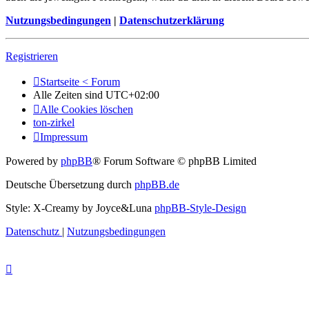
Nutzungsbedingungen
|
Datenschutzerklärung
Registrieren
Startseite < Forum
Alle Zeiten sind
UTC+02:00
Alle Cookies löschen
ton-zirkel
Impressum
Powered by
phpBB
® Forum Software © phpBB Limited
Deutsche Übersetzung durch
phpBB.de
Style: X-Creamy by Joyce&Luna
phpBB-Style-Design
Datenschutz
|
Nutzungsbedingungen