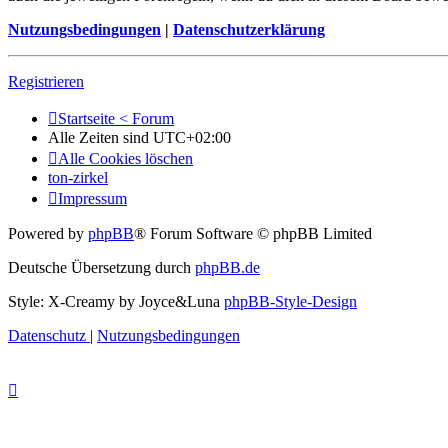
Nutzungsbedingungen
|
Datenschutzerklärung
Registrieren
Startseite < Forum
Alle Zeiten sind
UTC+02:00
Alle Cookies löschen
ton-zirkel
Impressum
Powered by
phpBB
® Forum Software © phpBB Limited
Deutsche Übersetzung durch
phpBB.de
Style: X-Creamy by Joyce&Luna
phpBB-Style-Design
Datenschutz
|
Nutzungsbedingungen