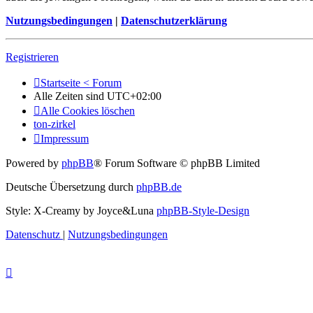
Nutzungsbedingungen
|
Datenschutzerklärung
Registrieren
Startseite < Forum
Alle Zeiten sind
UTC+02:00
Alle Cookies löschen
ton-zirkel
Impressum
Powered by
phpBB
® Forum Software © phpBB Limited
Deutsche Übersetzung durch
phpBB.de
Style: X-Creamy by Joyce&Luna
phpBB-Style-Design
Datenschutz
|
Nutzungsbedingungen