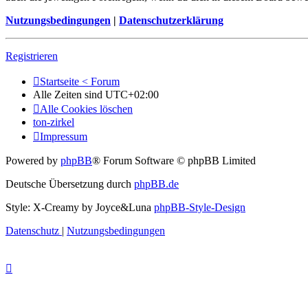
Nutzungsbedingungen
|
Datenschutzerklärung
Registrieren
Startseite < Forum
Alle Zeiten sind
UTC+02:00
Alle Cookies löschen
ton-zirkel
Impressum
Powered by
phpBB
® Forum Software © phpBB Limited
Deutsche Übersetzung durch
phpBB.de
Style: X-Creamy by Joyce&Luna
phpBB-Style-Design
Datenschutz
|
Nutzungsbedingungen