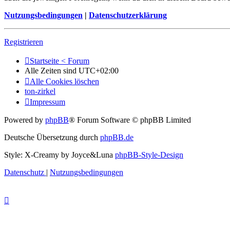
Nutzungsbedingungen
|
Datenschutzerklärung
Registrieren
Startseite < Forum
Alle Zeiten sind
UTC+02:00
Alle Cookies löschen
ton-zirkel
Impressum
Powered by
phpBB
® Forum Software © phpBB Limited
Deutsche Übersetzung durch
phpBB.de
Style: X-Creamy by Joyce&Luna
phpBB-Style-Design
Datenschutz
|
Nutzungsbedingungen