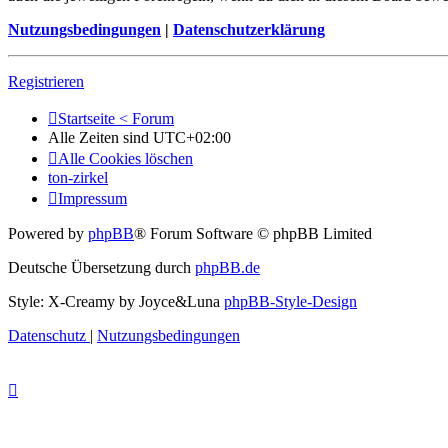
Nutzungsbedingungen
|
Datenschutzerklärung
Registrieren
Startseite < Forum
Alle Zeiten sind
UTC+02:00
Alle Cookies löschen
ton-zirkel
Impressum
Powered by
phpBB
® Forum Software © phpBB Limited
Deutsche Übersetzung durch
phpBB.de
Style: X-Creamy by Joyce&Luna
phpBB-Style-Design
Datenschutz
|
Nutzungsbedingungen