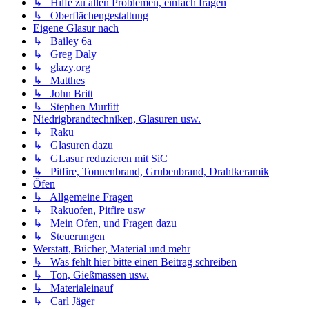
↳ Hilfe zu allen Problemen, einfach fragen
↳ Oberflächengestaltung
Eigene Glasur nach
↳ Bailey 6a
↳ Greg Daly
↳ glazy.org
↳ Matthes
↳ John Britt
↳ Stephen Murfitt
Niedrigbrandtechniken, Glasuren usw.
↳ Raku
↳ Glasuren dazu
↳ GLasur reduzieren mit SiC
↳ Pitfire, Tonnenbrand, Grubenbrand, Drahtkeramik
Öfen
↳ Allgemeine Fragen
↳ Rakuofen, Pitfire usw
↳ Mein Ofen, und Fragen dazu
↳ Steuerungen
Werstatt, Bücher, Material und mehr
↳ Was fehlt hier bitte einen Beitrag schreiben
↳ Ton, Gießmassen usw.
↳ Materialeinauf
↳ Carl Jäger