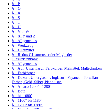
↳ P
↳ Q
↳ R
↳ S
↳ T
↳ U
↳ V u. W
↳ X, Y und Z
↳ Allgemeines
↳ Werkzeug
↳ Hilfsmittel
↳ Redox Glasurmuster der Mitglieder
Glasurdatenbank
↳ Allgemeines
↳ Auf- Unterglasur, Farbkörper, Malmittel, Maltechniken
↳ Farbkörper
↳ Dekor-, Unterglasur-, Inglasur-, Fayance-, Porzellan-
Farben, Gold, Silber, Platin usw.
↳ Amaco 1200° - 1280°
↳ Botz
↳ bis 1080°
↳ 1100° bis 1180°
↳ 1200° bis 1280°