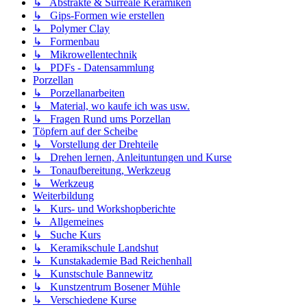
↳ Abstrakte & Surreale Keramiken
↳ Gips-Formen wie erstellen
↳ Polymer Clay
↳ Formenbau
↳ Mikrowellentechnik
↳ PDFs - Datensammlung
Porzellan
↳ Porzellanarbeiten
↳ Material, wo kaufe ich was usw.
↳ Fragen Rund ums Porzellan
Töpfern auf der Scheibe
↳ Vorstellung der Drehteile
↳ Drehen lernen, Anleituntungen und Kurse
↳ Tonaufbereitung, Werkzeug
↳ Werkzeug
Weiterbildung
↳ Kurs- und Workshopberichte
↳ Allgemeines
↳ Suche Kurs
↳ Keramikschule Landshut
↳ Kunstakademie Bad Reichenhall
↳ Kunstschule Bannewitz
↳ Kunstzentrum Bosener Mühle
↳ Verschiedene Kurse