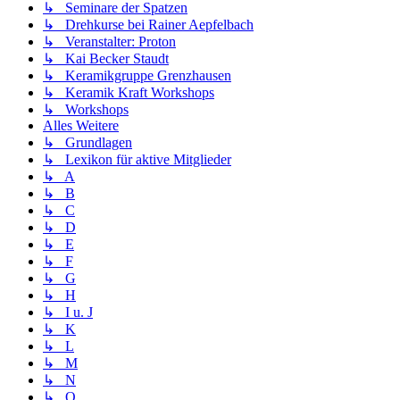
↳ Seminare der Spatzen
↳ Drehkurse bei Rainer Aepfelbach
↳ Veranstalter: Proton
↳ Kai Becker Staudt
↳ Keramikgruppe Grenzhausen
↳ Keramik Kraft Workshops
↳ Workshops
Alles Weitere
↳ Grundlagen
↳ Lexikon für aktive Mitglieder
↳ A
↳ B
↳ C
↳ D
↳ E
↳ F
↳ G
↳ H
↳ I u. J
↳ K
↳ L
↳ M
↳ N
↳ O