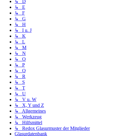
↳ D
↳ E
↳ F
↳ G
↳ H
↳ I u. J
↳ K
↳ L
↳ M
↳ N
↳ O
↳ P
↳ Q
↳ R
↳ S
↳ T
↳ U
↳ V u. W
↳ X, Y und Z
↳ Allgemeines
↳ Werkzeug
↳ Hilfsmittel
↳ Redox Glasurmuster der Mitglieder
Glasurdatenbank