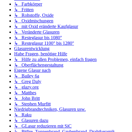
↳ Farbkörper
↳ Fritten
↳ Rohstoffe, Oxide
↳ Oxidmischungen
↳ mit Oxid eränderte Kaufglasur
↳ Veränderte Glasuren
↳ Resteglasur bis 1080°
↳ Resteglasur 1100° bis 1280°
Glasurentwicklung
Habe Fragen, benötige Hilfe
↳ Hilfe zu allen Problemen, einfach fragen
↳ Oberflächengestaltung
Eigene Glasur nach
↳ Bailey 6a
↳ Greg Daly
↳ glazy.org
↳ Matthes
↳ John Britt
↳ Stephen Murfitt
Niedrigbrandtechniken, Glasuren usw.
↳ Raku
↳ Glasuren dazu
↳ GLasur reduzieren mit SiC
↳ Pitfire, Tonnenbrand, Grubenbrand, Drahtkeramik