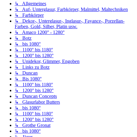
↳ Allgemeines
↳ Auf- Unterglasur, Farbkörper, Malmittel, Maltechniken
↳ Farbkörper
↳ Dekor-, Unterglasur-, Inglasur-, Fayance-, Porzellan-
Farben, Gold, Silber, Platin usw.
↳ Amaco 1200° - 1280°
↳ Botz
↳ bis 1080°
↳ 1100° bis 1180°
↳ 1200° bis 1280°
↳ Unidekor, Glimmer, Engoben
↳ Links zu Botz
↳ Duncan
↳ Bis 1080°
↳ 1100° bis 1180°
↳ 1200° bis 1280°
↳ Duncan Concepts
↳ Glasurlabor Butters
↳ bis 1080°
↳ 1100° bis 1180°
↳ 1200° bis 1280°
↳ Grothe Gronat
↳ bis 1080°
↳ Jäger