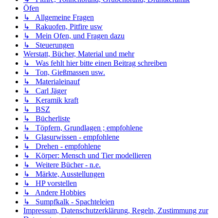
Öfen
↳ Allgemeine Fragen
↳ Rakuofen, Pitfire usw
↳ Mein Ofen, und Fragen dazu
↳ Steuerungen
Werstatt, Bücher, Material und mehr
↳ Was fehlt hier bitte einen Beitrag schreiben
↳ Ton, Gießmassen usw.
↳ Materialeinauf
↳ Carl Jäger
↳ Keramik kraft
↳ BSZ
↳ Bücherliste
↳ Töpfern, Grundlagen ; empfohlene
↳ Glasurwissen - empfohlene
↳ Drehen - empfohlene
↳ Körper: Mensch und Tier modellieren
↳ Weitere Bücher - n.e.
↳ Märkte, Ausstellungen
↳ HP vorstellen
↳ Andere Hobbies
↳ Sumpfkalk - Spachteleien
Impressum, Datenschutzerklärung, Regeln, Zustimmung zur