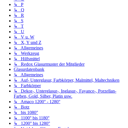
↳ P
↳ Q
↳ R
↳ S
↳ T
↳ U
↳ V u. W
↳ X, Y und Z
↳ Allgemeines
↳ Werkzeug
↳ Hilfsmittel
↳ Redox Glasurmuster der Mitglieder
Glasurdatenbank
↳ Allgemeines
↳ Auf- Unterglasur, Farbkörper, Malmittel, Maltechniken
↳ Farbkörper
↳ Dekor-, Unterglasur-, Inglasur-, Fayance-, Porzellan-
Farben, Gold, Silber, Platin usw.
↳ Amaco 1200° - 1280°
↳ Botz
↳ bis 1080°
↳ 1100° bis 1180°
↳ 1200° bis 1280°