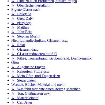
↳ Hilfe zu allen Problemen, einfach fragen
↳ Oberflächengestaltung
Eigene Glasur nach
↳ Bailey 6a
↳ Greg Daly
↳ glazy.org
↳ Matthes
↳ John Britt
↳ Stephen Murfitt
Niedrigbrandtechniken, Glasuren usw.
↳ Raku
↳ Glasuren dazu
↳ GLasur reduzieren mit SiC
↳ Pitfire, Tonnenbrand, Grubenbrand, Drahtkeramik
Öfen
↳ Allgemeine Fragen
↳ Rakuofen, Pitfire usw
↳ Mein Ofen, und Fragen dazu
↳ Steuerungen
Werstatt, Bücher, Material und mehr
↳ Was fehlt hier bitte einen Beitrag schreiben
↳ Ton, Gießmassen usw.
↳ Materialeinauf
↳ Carl Jäger