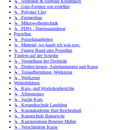
↳ Abstrakte & Surreale Keramiken
↳ Gips-Formen wie erstellen
↳ Polymer Clay
↳ Formenbau
↳ Mikrowellentechnik
↳ PDFs - Datensammlung
Porzellan
↳ Porzellanarbeiten
↳ Material, wo kaufe ich was usw.
↳ Fragen Rund ums Porzellan
Töpfern auf der Scheibe
↳ Vorstellung der Drehteile
↳ Drehen lernen, Anleituntungen und Kurse
↳ Tonaufbereitung, Werkzeug
↳ Werkzeug
Weiterbildung
↳ Kurs- und Workshopberichte
↳ Allgemeines
↳ Suche Kurs
↳ Keramikschule Landshut
↳ Kunstakademie Bad Reichenhall
↳ Kunstschule Bannewitz
↳ Kunstzentrum Bosener Mühle
↳ Verschiedene Kurse