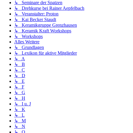
↳ Seminare der Spatzen
↳ Drehkurse bei Rainer Aepfelbach
↳ Veranstalter: Proton
↳ Kai Becker Staudt
↳ Keramikgruppe Grenzhausen
↳ Keramik Kraft Workshops
↳ Workshops
Alles Weitere
↳ Grundlagen
↳ Lexikon für aktive Mitglieder
↳ A
↳ B
↳ C
↳ D
↳ E
↳ F
↳ G
↳ H
↳ I u. J
↳ K
↳ L
↳ M
↳ N
↳ O