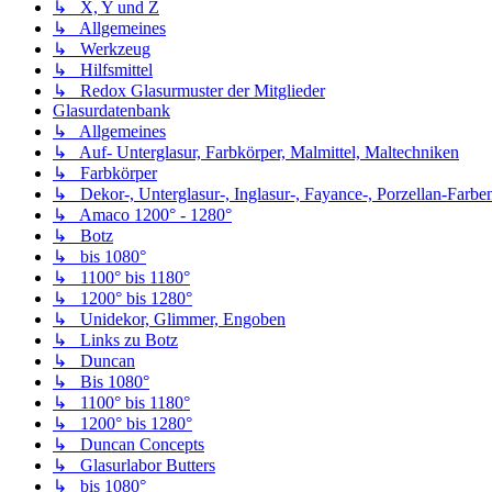
↳ X, Y und Z
↳ Allgemeines
↳ Werkzeug
↳ Hilfsmittel
↳ Redox Glasurmuster der Mitglieder
Glasurdatenbank
↳ Allgemeines
↳ Auf- Unterglasur, Farbkörper, Malmittel, Maltechniken
↳ Farbkörper
↳ Dekor-, Unterglasur-, Inglasur-, Fayance-, Porzellan-Farben,
↳ Amaco 1200° - 1280°
↳ Botz
↳ bis 1080°
↳ 1100° bis 1180°
↳ 1200° bis 1280°
↳ Unidekor, Glimmer, Engoben
↳ Links zu Botz
↳ Duncan
↳ Bis 1080°
↳ 1100° bis 1180°
↳ 1200° bis 1280°
↳ Duncan Concepts
↳ Glasurlabor Butters
↳ bis 1080°