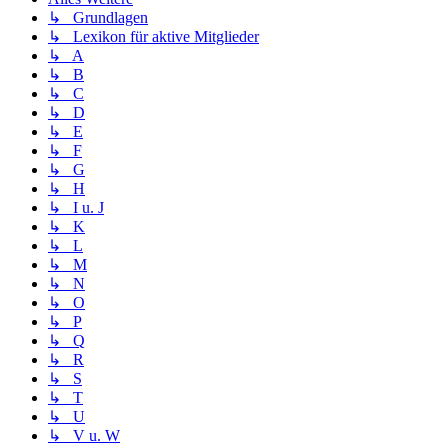
↳ Grundlagen
↳ Lexikon für aktive Mitglieder
↳ A
↳ B
↳ C
↳ D
↳ E
↳ F
↳ G
↳ H
↳ I u. J
↳ K
↳ L
↳ M
↳ N
↳ O
↳ P
↳ Q
↳ R
↳ S
↳ T
↳ U
↳ V u. W