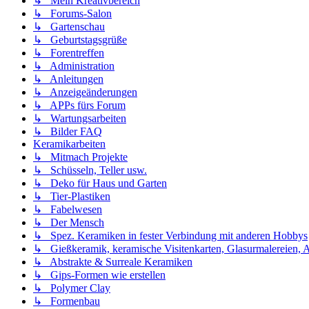
↳ Mein Kreativbereich
↳ Forums-Salon
↳ Gartenschau
↳ Geburtstagsgrüße
↳ Forentreffen
↳ Administration
↳ Anleitungen
↳ Anzeigeänderungen
↳ APPs fürs Forum
↳ Wartungsarbeiten
↳ Bilder FAQ
Keramikarbeiten
↳ Mitmach Projekte
↳ Schüsseln, Teller usw.
↳ Deko für Haus und Garten
↳ Tier-Plastiken
↳ Fabelwesen
↳ Der Mensch
↳ Spez. Keramiken in fester Verbindung mit anderen Hobbys
↳ Gießkeramik, keramische Visitenkarten, Glasurmalereien, A
↳ Abstrakte & Surreale Keramiken
↳ Gips-Formen wie erstellen
↳ Polymer Clay
↳ Formenbau