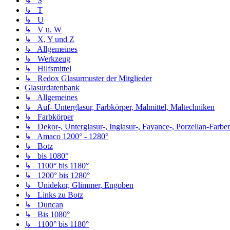
↳ S
↳ T
↳ U
↳ V u. W
↳ X, Y und Z
↳ Allgemeines
↳ Werkzeug
↳ Hilfsmittel
↳ Redox Glasurmuster der Mitglieder
Glasurdatenbank
↳ Allgemeines
↳ Auf- Unterglasur, Farbkörper, Malmittel, Maltechniken
↳ Farbkörper
↳ Dekor-, Unterglasur-, Inglasur-, Fayance-, Porzellan-Farben,
↳ Amaco 1200° - 1280°
↳ Botz
↳ bis 1080°
↳ 1100° bis 1180°
↳ 1200° bis 1280°
↳ Unidekor, Glimmer, Engoben
↳ Links zu Botz
↳ Duncan
↳ Bis 1080°
↳ 1100° bis 1180°