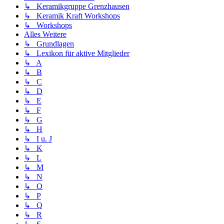
↳ Keramikgruppe Grenzhausen
↳ Keramik Kraft Workshops
↳ Workshops
Alles Weitere
↳ Grundlagen
↳ Lexikon für aktive Mitglieder
↳ A
↳ B
↳ C
↳ D
↳ E
↳ F
↳ G
↳ H
↳ I u. J
↳ K
↳ L
↳ M
↳ N
↳ O
↳ P
↳ Q
↳ R