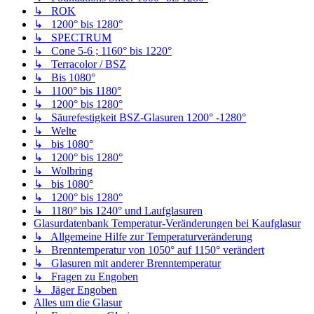
↳ ROK
↳ 1200° bis 1280°
↳ SPECTRUM
↳ Cone 5-6 ; 1160° bis 1220°
↳ Terracolor / BSZ
↳ Bis 1080°
↳ 1100° bis 1180°
↳ 1200° bis 1280°
↳ Säurefestigkeit BSZ-Glasuren 1200° -1280°
↳ Welte
↳ bis 1080°
↳ 1200° bis 1280°
↳ Wolbring
↳ bis 1080°
↳ 1200° bis 1280°
↳ 1180° bis 1240° und Laufglasuren
Glasurdatenbank Temperatur-Veränderungen bei Kaufglasur
↳ Allgemeine Hilfe zur Temperaturveränderung
↳ Brenntemperatur von 1050° auf 1150° verändert
↳ Glasuren mit anderer Brenntemperatur
↳ Fragen zu Engoben
↳ Jäger Engoben
Alles um die Glasur