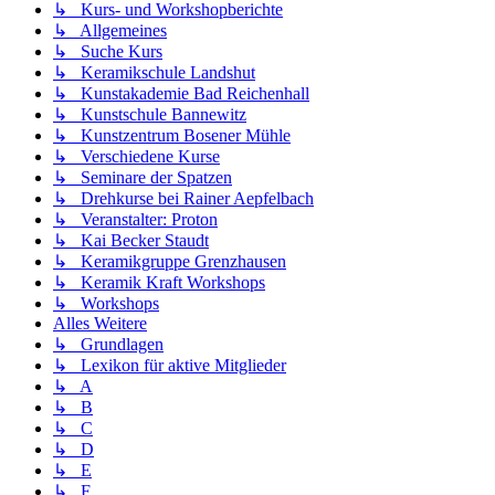
↳ Kurs- und Workshopberichte
↳ Allgemeines
↳ Suche Kurs
↳ Keramikschule Landshut
↳ Kunstakademie Bad Reichenhall
↳ Kunstschule Bannewitz
↳ Kunstzentrum Bosener Mühle
↳ Verschiedene Kurse
↳ Seminare der Spatzen
↳ Drehkurse bei Rainer Aepfelbach
↳ Veranstalter: Proton
↳ Kai Becker Staudt
↳ Keramikgruppe Grenzhausen
↳ Keramik Kraft Workshops
↳ Workshops
Alles Weitere
↳ Grundlagen
↳ Lexikon für aktive Mitglieder
↳ A
↳ B
↳ C
↳ D
↳ E
↳ F