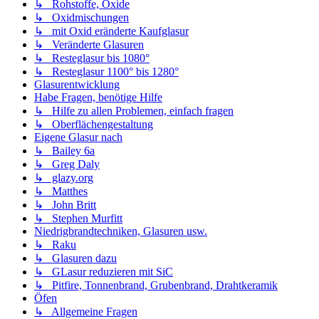
↳ Rohstoffe, Oxide
↳ Oxidmischungen
↳ mit Oxid eränderte Kaufglasur
↳ Veränderte Glasuren
↳ Resteglasur bis 1080°
↳ Resteglasur 1100° bis 1280°
Glasurentwicklung
Habe Fragen, benötige Hilfe
↳ Hilfe zu allen Problemen, einfach fragen
↳ Oberflächengestaltung
Eigene Glasur nach
↳ Bailey 6a
↳ Greg Daly
↳ glazy.org
↳ Matthes
↳ John Britt
↳ Stephen Murfitt
Niedrigbrandtechniken, Glasuren usw.
↳ Raku
↳ Glasuren dazu
↳ GLasur reduzieren mit SiC
↳ Pitfire, Tonnenbrand, Grubenbrand, Drahtkeramik
Öfen
↳ Allgemeine Fragen