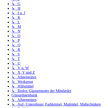
↳ G
↳ H
↳ I u. J
↳ K
↳ L
↳ M
↳ N
↳ O
↳ P
↳ Q
↳ R
↳ S
↳ T
↳ U
↳ V u. W
↳ X, Y und Z
↳ Allgemeines
↳ Werkzeug
↳ Hilfsmittel
↳ Redox Glasurmuster der Mitglieder
Glasurdatenbank
↳ Allgemeines
↳ Auf- Unterglasur, Farbkörper, Malmittel, Maltechniken