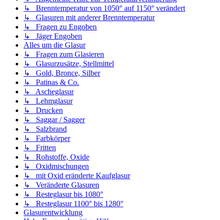
↳ Brenntemperatur von 1050° auf 1150° verändert
↳ Glasuren mit anderer Brenntemperatur
↳ Fragen zu Engoben
↳ Jäger Engoben
Alles um die Glasur
↳ Fragen zum Glasieren
↳ Glasurzusätze, Stellmittel
↳ Gold, Bronce, Silber
↳ Patinas & Co.
↳ Ascheglasur
↳ Lehmglasur
↳ Drucken
↳ Saggar / Sagger
↳ Salzbrand
↳ Farbkörper
↳ Fritten
↳ Rohstoffe, Oxide
↳ Oxidmischungen
↳ mit Oxid eränderte Kaufglasur
↳ Veränderte Glasuren
↳ Resteglasur bis 1080°
↳ Resteglasur 1100° bis 1280°
Glasurentwicklung