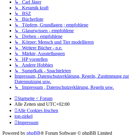
↳ Carl Jäger
↳ Keramik kraft
↳ BSZ
↳ Bücherliste
↳ Töpfern, Grundlagen ; empfohlene
↳ Glasurwissen - empfohlene
↳ Drehen - empfohlene
↳ Körper: Mensch und Tier modellieren
↳ Weitere Bücher - n.e.
↳ Märkte, Ausstellungen
↳ HP vorstellen
↳ Andere Hobbies
↳ Sumpfkalk - Spachteleien
Impressum, Datenschutzerklärung, Regeln, Zustimmung zur
Datennutzung usw.
↳ Impressum , Datenschutzerklärung, Regeln usw.
Startseite < Forum
Alle Zeiten sind
UTC+02:00
Alle Cookies löschen
ton-zirkel
Impressum
Powered by
phpBB
® Forum Software © phpBB Limited