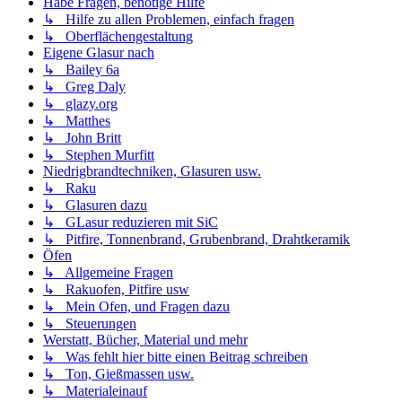
Habe Fragen, benötige Hilfe
↳ Hilfe zu allen Problemen, einfach fragen
↳ Oberflächengestaltung
Eigene Glasur nach
↳ Bailey 6a
↳ Greg Daly
↳ glazy.org
↳ Matthes
↳ John Britt
↳ Stephen Murfitt
Niedrigbrandtechniken, Glasuren usw.
↳ Raku
↳ Glasuren dazu
↳ GLasur reduzieren mit SiC
↳ Pitfire, Tonnenbrand, Grubenbrand, Drahtkeramik
Öfen
↳ Allgemeine Fragen
↳ Rakuofen, Pitfire usw
↳ Mein Ofen, und Fragen dazu
↳ Steuerungen
Werstatt, Bücher, Material und mehr
↳ Was fehlt hier bitte einen Beitrag schreiben
↳ Ton, Gießmassen usw.
↳ Materialeinauf