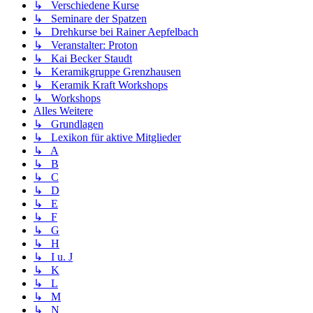
↳ Verschiedene Kurse
↳ Seminare der Spatzen
↳ Drehkurse bei Rainer Aepfelbach
↳ Veranstalter: Proton
↳ Kai Becker Staudt
↳ Keramikgruppe Grenzhausen
↳ Keramik Kraft Workshops
↳ Workshops
Alles Weitere
↳ Grundlagen
↳ Lexikon für aktive Mitglieder
↳ A
↳ B
↳ C
↳ D
↳ E
↳ F
↳ G
↳ H
↳ I u. J
↳ K
↳ L
↳ M
↳ N