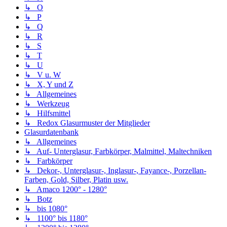
↳ O
↳ P
↳ Q
↳ R
↳ S
↳ T
↳ U
↳ V u. W
↳ X, Y und Z
↳ Allgemeines
↳ Werkzeug
↳ Hilfsmittel
↳ Redox Glasurmuster der Mitglieder
Glasurdatenbank
↳ Allgemeines
↳ Auf- Unterglasur, Farbkörper, Malmittel, Maltechniken
↳ Farbkörper
↳ Dekor-, Unterglasur-, Inglasur-, Fayance-, Porzellan-
Farben, Gold, Silber, Platin usw.
↳ Amaco 1200° - 1280°
↳ Botz
↳ bis 1080°
↳ 1100° bis 1180°