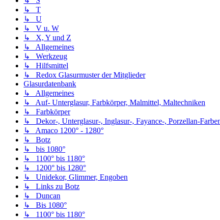
↳ S
↳ T
↳ U
↳ V u. W
↳ X, Y und Z
↳ Allgemeines
↳ Werkzeug
↳ Hilfsmittel
↳ Redox Glasurmuster der Mitglieder
Glasurdatenbank
↳ Allgemeines
↳ Auf- Unterglasur, Farbkörper, Malmittel, Maltechniken
↳ Farbkörper
↳ Dekor-, Unterglasur-, Inglasur-, Fayance-, Porzellan-Farben,
↳ Amaco 1200° - 1280°
↳ Botz
↳ bis 1080°
↳ 1100° bis 1180°
↳ 1200° bis 1280°
↳ Unidekor, Glimmer, Engoben
↳ Links zu Botz
↳ Duncan
↳ Bis 1080°
↳ 1100° bis 1180°