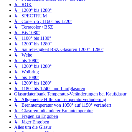
↳ ROK
↳ 1200° bis 1280°
↳ SPECTRUM
↳ Cone 5-6 ; 1160° bis 1220°
↳ Terracolor / BSZ
↳ Bis 1080°
↳ 1100° bis 1180°
↳ 1200° bis 1280°
↳ Säurefestigkeit BSZ-Glasuren 1200° -1280°
↳ Welte
↳ bis 1080°
↳ 1200° bis 1280°
↳ Wolbring
↳ bis 1080°
↳ 1200° bis 1280°
↳ 1180° bis 1240° und Laufglasuren
Glasurdatenbank Temperatur-Veränderungen bei Kaufglasur
↳ Allgemeine Hilfe zur Temperaturveränderung
↳ Brenntemperatur von 1050° auf 1150° verändert
↳ Glasuren mit anderer Brenntemperatur
↳ Fragen zu Engoben
↳ Jäger Engoben
Alles um die Glasur