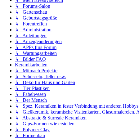
↳ Mein Kreativbereich
↳ Forums-Salon
↳ Gartenschau
↳ Geburtstagsgrüße
↳ Forentreffen
↳ Administration
↳ Anleitungen
↳ Anzeigeänderungen
↳ APPs fürs Forum
↳ Wartungsarbeiten
↳ Bilder FAQ
Keramikarbeiten
↳ Mitmach Projekte
↳ Schüsseln, Teller usw.
↳ Deko für Haus und Garten
↳ Tier-Plastiken
↳ Fabelwesen
↳ Der Mensch
↳ Spez. Keramiken in fester Verbindung mit anderen Hobbys
↳ Gießkeramik, keramische Visitenkarten, Glasurmalereien, A
↳ Abstrakte & Surreale Keramiken
↳ Gips-Formen wie erstellen
↳ Polymer Clay
↳ Formenbau