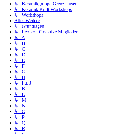
↳ Keramikgruppe Grenzhausen
↳ Keramik Kraft Workshops
↳ Workshops
Alles Weitere
↳ Grundlagen
↳ Lexikon für aktive Mitglieder
↳ A
↳ B
↳ C
↳ D
↳ E
↳ F
↳ G
↳ H
↳ I u. J
↳ K
↳ L
↳ M
↳ N
↳ O
↳ P
↳ Q
↳ R