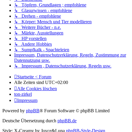
↳ Töpfern, Grundlagen ; empfohlene
↳ Glasurwissen - empfohlene
↳ Drehen - empfohlene
↳ Körper: Mensch und Tier modellieren
↳ Weitere Bücher - n.e.
↳ Märkte, Ausstellungen
↳ HP vorstellen
↳ Andere Hobbies
↳ Sumpfkalk - Spachteleien
Impressum, Datenschutzerklärung, Regeln, Zustimmung zur
Datennutzung usw.
↳ Impressum , Datenschutzerklärung, Regeln usw.
Startseite < Forum
Alle Zeiten sind
UTC+02:00
Alle Cookies löschen
ton-zirkel
Impressum
Powered by
phpBB
® Forum Software © phpBB Limited
Deutsche Übersetzung durch
phpBB.de
Style: X-Creamy by Joyce&Luna
phpBB-Style-Design