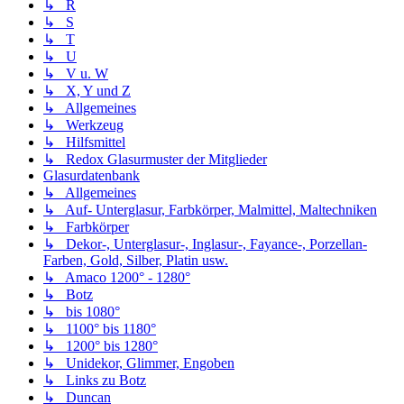
↳ R
↳ S
↳ T
↳ U
↳ V u. W
↳ X, Y und Z
↳ Allgemeines
↳ Werkzeug
↳ Hilfsmittel
↳ Redox Glasurmuster der Mitglieder
Glasurdatenbank
↳ Allgemeines
↳ Auf- Unterglasur, Farbkörper, Malmittel, Maltechniken
↳ Farbkörper
↳ Dekor-, Unterglasur-, Inglasur-, Fayance-, Porzellan-
Farben, Gold, Silber, Platin usw.
↳ Amaco 1200° - 1280°
↳ Botz
↳ bis 1080°
↳ 1100° bis 1180°
↳ 1200° bis 1280°
↳ Unidekor, Glimmer, Engoben
↳ Links zu Botz
↳ Duncan