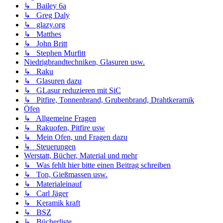
↳ Bailey 6a
↳ Greg Daly
↳ glazy.org
↳ Matthes
↳ John Britt
↳ Stephen Murfitt
Niedrigbrandtechniken, Glasuren usw.
↳ Raku
↳ Glasuren dazu
↳ GLasur reduzieren mit SiC
↳ Pitfire, Tonnenbrand, Grubenbrand, Drahtkeramik
Öfen
↳ Allgemeine Fragen
↳ Rakuofen, Pitfire usw
↳ Mein Ofen, und Fragen dazu
↳ Steuerungen
Werstatt, Bücher, Material und mehr
↳ Was fehlt hier bitte einen Beitrag schreiben
↳ Ton, Gießmassen usw.
↳ Materialeinauf
↳ Carl Jäger
↳ Keramik kraft
↳ BSZ
↳ Bücherliste