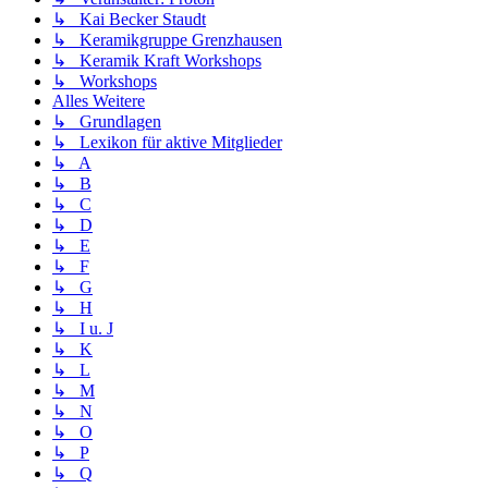
↳ Kai Becker Staudt
↳ Keramikgruppe Grenzhausen
↳ Keramik Kraft Workshops
↳ Workshops
Alles Weitere
↳ Grundlagen
↳ Lexikon für aktive Mitglieder
↳ A
↳ B
↳ C
↳ D
↳ E
↳ F
↳ G
↳ H
↳ I u. J
↳ K
↳ L
↳ M
↳ N
↳ O
↳ P
↳ Q