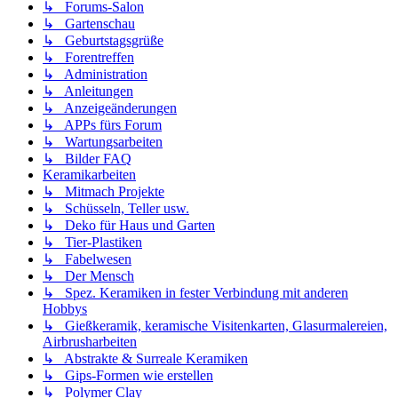
↳ Forums-Salon
↳ Gartenschau
↳ Geburtstagsgrüße
↳ Forentreffen
↳ Administration
↳ Anleitungen
↳ Anzeigeänderungen
↳ APPs fürs Forum
↳ Wartungsarbeiten
↳ Bilder FAQ
Keramikarbeiten
↳ Mitmach Projekte
↳ Schüsseln, Teller usw.
↳ Deko für Haus und Garten
↳ Tier-Plastiken
↳ Fabelwesen
↳ Der Mensch
↳ Spez. Keramiken in fester Verbindung mit anderen
Hobbys
↳ Gießkeramik, keramische Visitenkarten, Glasurmalereien,
Airbrusharbeiten
↳ Abstrakte & Surreale Keramiken
↳ Gips-Formen wie erstellen
↳ Polymer Clay