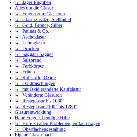
↳ Jäger Engoben
Alles um die Glasur
↳ Fragen zum Glasieren
↳ Glasurzusätze, Stellmittel
↳ Gold, Bronce, Silber
↳ Patinas & Co.
↳ Ascheglasur
↳ Lehmglasur
↳ Drucken
↳ Saggar / Sagger
↳ Salzbrand
↳ Farbkörper
↳ Fritten
↳ Rohstoffe, Oxide
↳ Oxidmischungen
↳ mit Oxid eränderte Kaufglasur
↳ Veränderte Glasuren
↳ Resteglasur bis 1080°
↳ Resteglasur 1100° bis 1280°
Glasurentwicklung
Habe Fragen, benötige Hilfe
↳ Hilfe zu allen Problemen, einfach fragen
↳ Oberflächengestaltung
Eigene Glasur nach