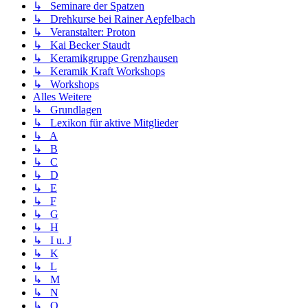
↳ Seminare der Spatzen
↳ Drehkurse bei Rainer Aepfelbach
↳ Veranstalter: Proton
↳ Kai Becker Staudt
↳ Keramikgruppe Grenzhausen
↳ Keramik Kraft Workshops
↳ Workshops
Alles Weitere
↳ Grundlagen
↳ Lexikon für aktive Mitglieder
↳ A
↳ B
↳ C
↳ D
↳ E
↳ F
↳ G
↳ H
↳ I u. J
↳ K
↳ L
↳ M
↳ N
↳ O