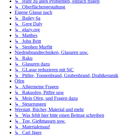
↳ Hilfe zu allen Problemen, einfach fragen
↳ Oberflächengestaltung
Eigene Glasur nach
↳ Bailey 6a
↳ Greg Daly
↳ glazy.org
↳ Matthes
↳ John Britt
↳ Stephen Murfitt
Niedrigbrandtechniken, Glasuren usw.
↳ Raku
↳ Glasuren dazu
↳ GLasur reduzieren mit SiC
↳ Pitfire, Tonnenbrand, Grubenbrand, Drahtkeramik
Öfen
↳ Allgemeine Fragen
↳ Rakuofen, Pitfire usw
↳ Mein Ofen, und Fragen dazu
↳ Steuerungen
Werstatt, Bücher, Material und mehr
↳ Was fehlt hier bitte einen Beitrag schreiben
↳ Ton, Gießmassen usw.
↳ Materialeinauf
↳ Carl Jäger