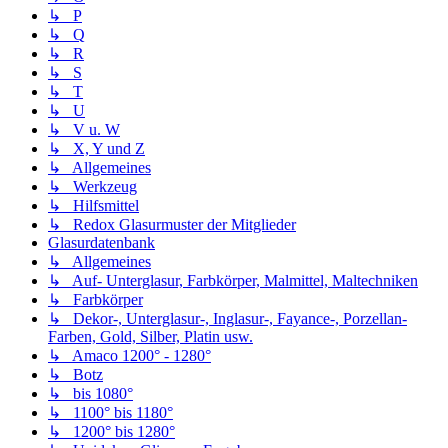
↳ P
↳ Q
↳ R
↳ S
↳ T
↳ U
↳ V u. W
↳ X, Y und Z
↳ Allgemeines
↳ Werkzeug
↳ Hilfsmittel
↳ Redox Glasurmuster der Mitglieder
Glasurdatenbank
↳ Allgemeines
↳ Auf- Unterglasur, Farbkörper, Malmittel, Maltechniken
↳ Farbkörper
↳ Dekor-, Unterglasur-, Inglasur-, Fayance-, Porzellan-
Farben, Gold, Silber, Platin usw.
↳ Amaco 1200° - 1280°
↳ Botz
↳ bis 1080°
↳ 1100° bis 1180°
↳ 1200° bis 1280°