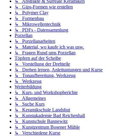
↳ Abstrakte & Surreale Keramiken
↳ Gips-Formen wie erstellen
↳ Polymer Clay
↳ Formenbau
↳ Mikrowellentechnik
↳ PDFs - Datensammlung
Porzellan
↳ Porzellanarbeiten
↳ Material, wo kaufe ich was usw.
↳ Fragen Rund ums Porzellan
Töpfern auf der Scheibe
↳ Vorstellung der Drehteile
↳ Drehen lernen, Anleituntungen und Kurse
↳ Tonaufbereitung, Werkzeug
↳ Werkzeug
Weiterbildung
↳ Kurs- und Workshopberichte
↳ Allgemeines
↳ Suche Kurs
↳ Keramikschule Landshut
↳ Kunstakademie Bad Reichenhall
↳ Kunstschule Bannewitz
↳ Kunstzentrum Bosener Mühle
↳ Verschiedene Kurse