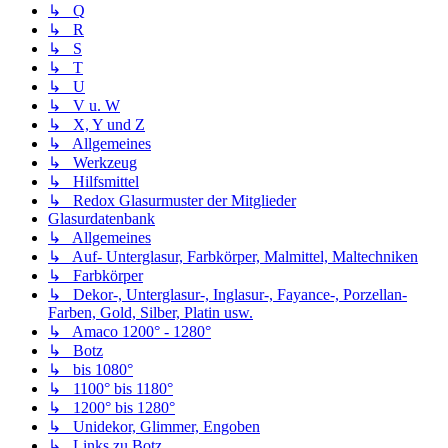
↳ Q
↳ R
↳ S
↳ T
↳ U
↳ V u. W
↳ X, Y und Z
↳ Allgemeines
↳ Werkzeug
↳ Hilfsmittel
↳ Redox Glasurmuster der Mitglieder
Glasurdatenbank
↳ Allgemeines
↳ Auf- Unterglasur, Farbkörper, Malmittel, Maltechniken
↳ Farbkörper
↳ Dekor-, Unterglasur-, Inglasur-, Fayance-, Porzellan-
Farben, Gold, Silber, Platin usw.
↳ Amaco 1200° - 1280°
↳ Botz
↳ bis 1080°
↳ 1100° bis 1180°
↳ 1200° bis 1280°
↳ Unidekor, Glimmer, Engoben
↳ Links zu Botz