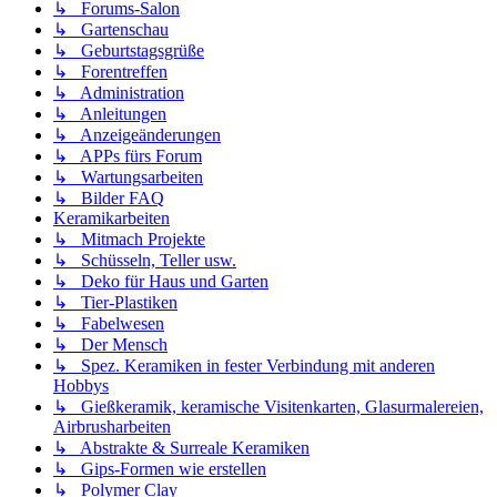
↳ Forums-Salon
↳ Gartenschau
↳ Geburtstagsgrüße
↳ Forentreffen
↳ Administration
↳ Anleitungen
↳ Anzeigeänderungen
↳ APPs fürs Forum
↳ Wartungsarbeiten
↳ Bilder FAQ
Keramikarbeiten
↳ Mitmach Projekte
↳ Schüsseln, Teller usw.
↳ Deko für Haus und Garten
↳ Tier-Plastiken
↳ Fabelwesen
↳ Der Mensch
↳ Spez. Keramiken in fester Verbindung mit anderen
Hobbys
↳ Gießkeramik, keramische Visitenkarten, Glasurmalereien,
Airbrusharbeiten
↳ Abstrakte & Surreale Keramiken
↳ Gips-Formen wie erstellen
↳ Polymer Clay