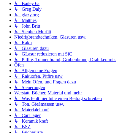
↳ Bailey 6a
↳ Greg Daly
↳ glazy.org
↳ Matthes
↳ John Britt
↳ Stephen Murfitt
Niedrigbrandtechniken, Glasuren usw.
↳ Raku
↳ Glasuren dazu
↳ GLasur reduzieren mit SiC
↳ Pitfire, Tonnenbrand, Grubenbrand, Drahtkeramik
Öfen
↳ Allgemeine Fragen
↳ Rakuofen, Pitfire usw
↳ Mein Ofen, und Fragen dazu
↳ Steuerungen
Werstatt, Bücher, Material und mehr
↳ Was fehlt hier bitte einen Beitrag schreiben
↳ Ton, Gießmassen usw.
↳ Materialeinauf
↳ Carl Jäger
↳ Keramik kraft
↳ BSZ
↳ Bücherliste