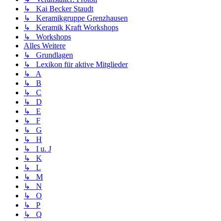
↳ Kai Becker Staudt
↳ Keramikgruppe Grenzhausen
↳ Keramik Kraft Workshops
↳ Workshops
Alles Weitere
↳ Grundlagen
↳ Lexikon für aktive Mitglieder
↳ A
↳ B
↳ C
↳ D
↳ E
↳ F
↳ G
↳ H
↳ I u. J
↳ K
↳ L
↳ M
↳ N
↳ O
↳ P
↳ Q