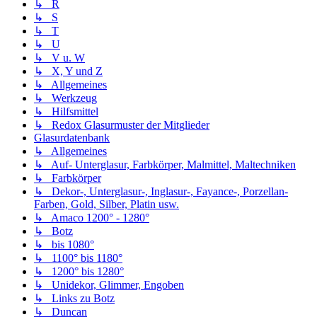
↳ R
↳ S
↳ T
↳ U
↳ V u. W
↳ X, Y und Z
↳ Allgemeines
↳ Werkzeug
↳ Hilfsmittel
↳ Redox Glasurmuster der Mitglieder
Glasurdatenbank
↳ Allgemeines
↳ Auf- Unterglasur, Farbkörper, Malmittel, Maltechniken
↳ Farbkörper
↳ Dekor-, Unterglasur-, Inglasur-, Fayance-, Porzellan-
Farben, Gold, Silber, Platin usw.
↳ Amaco 1200° - 1280°
↳ Botz
↳ bis 1080°
↳ 1100° bis 1180°
↳ 1200° bis 1280°
↳ Unidekor, Glimmer, Engoben
↳ Links zu Botz
↳ Duncan