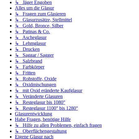
↳ Jäger Engoben
Alles um die Glasur
↳ Fragen zum Glasieren
↳ Glasurzusätze, Stellmittel
↳ Gold, Bronce, Silber
↳ Patinas & Co.
↳ Ascheglasur
↳ Lehmglasur
↳ Drucken
↳ Saggar / Sagger
↳ Salzbrand
↳ Farbkörper
↳ Fritten
↳ Rohstoffe, Oxide
↳ Oxidmischungen
↳ mit Oxid eränderte Kaufglasur
↳ Veränderte Glasuren
↳ Resteglasur bis 1080°
↳ Resteglasur 1100° bis 1280°
Glasurentwicklung
Habe Fragen, benötige Hilfe
↳ Hilfe zu allen Problemen, einfach fragen
↳ Oberflächengestaltung
Eigene Glasur nach