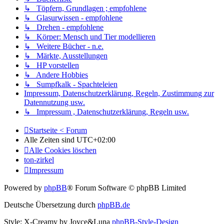
↳ Töpfern, Grundlagen ; empfohlene
↳ Glasurwissen - empfohlene
↳ Drehen - empfohlene
↳ Körper: Mensch und Tier modellieren
↳ Weitere Bücher - n.e.
↳ Märkte, Ausstellungen
↳ HP vorstellen
↳ Andere Hobbies
↳ Sumpfkalk - Spachteleien
Impressum, Datenschutzerklärung, Regeln, Zustimmung zur
Datennutzung usw.
↳ Impressum , Datenschutzerklärung, Regeln usw.
Startseite < Forum
Alle Zeiten sind
UTC+02:00
Alle Cookies löschen
ton-zirkel
Impressum
Powered by
phpBB
® Forum Software © phpBB Limited
Deutsche Übersetzung durch
phpBB.de
Style: X-Creamy by Joyce&Luna
phpBB-Style-Design