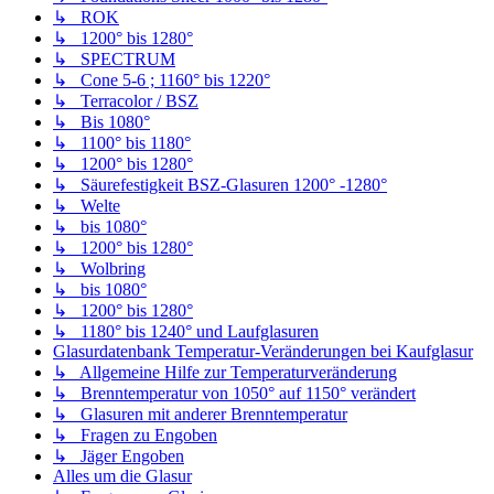
↳ ROK
↳ 1200° bis 1280°
↳ SPECTRUM
↳ Cone 5-6 ; 1160° bis 1220°
↳ Terracolor / BSZ
↳ Bis 1080°
↳ 1100° bis 1180°
↳ 1200° bis 1280°
↳ Säurefestigkeit BSZ-Glasuren 1200° -1280°
↳ Welte
↳ bis 1080°
↳ 1200° bis 1280°
↳ Wolbring
↳ bis 1080°
↳ 1200° bis 1280°
↳ 1180° bis 1240° und Laufglasuren
Glasurdatenbank Temperatur-Veränderungen bei Kaufglasur
↳ Allgemeine Hilfe zur Temperaturveränderung
↳ Brenntemperatur von 1050° auf 1150° verändert
↳ Glasuren mit anderer Brenntemperatur
↳ Fragen zu Engoben
↳ Jäger Engoben
Alles um die Glasur