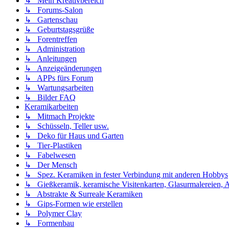
↳ Mein Kreativbereich
↳ Forums-Salon
↳ Gartenschau
↳ Geburtstagsgrüße
↳ Forentreffen
↳ Administration
↳ Anleitungen
↳ Anzeigeänderungen
↳ APPs fürs Forum
↳ Wartungsarbeiten
↳ Bilder FAQ
Keramikarbeiten
↳ Mitmach Projekte
↳ Schüsseln, Teller usw.
↳ Deko für Haus und Garten
↳ Tier-Plastiken
↳ Fabelwesen
↳ Der Mensch
↳ Spez. Keramiken in fester Verbindung mit anderen Hobbys
↳ Gießkeramik, keramische Visitenkarten, Glasurmalereien, A
↳ Abstrakte & Surreale Keramiken
↳ Gips-Formen wie erstellen
↳ Polymer Clay
↳ Formenbau