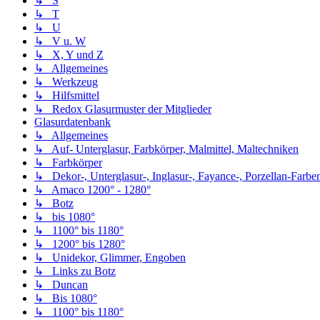
↳ S
↳ T
↳ U
↳ V u. W
↳ X, Y und Z
↳ Allgemeines
↳ Werkzeug
↳ Hilfsmittel
↳ Redox Glasurmuster der Mitglieder
Glasurdatenbank
↳ Allgemeines
↳ Auf- Unterglasur, Farbkörper, Malmittel, Maltechniken
↳ Farbkörper
↳ Dekor-, Unterglasur-, Inglasur-, Fayance-, Porzellan-Farben,
↳ Amaco 1200° - 1280°
↳ Botz
↳ bis 1080°
↳ 1100° bis 1180°
↳ 1200° bis 1280°
↳ Unidekor, Glimmer, Engoben
↳ Links zu Botz
↳ Duncan
↳ Bis 1080°
↳ 1100° bis 1180°