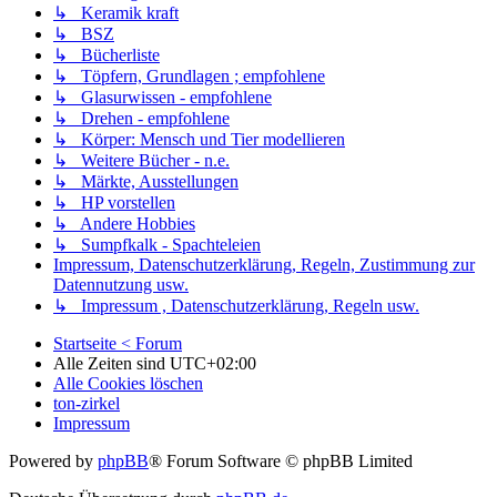
↳ Keramik kraft
↳ BSZ
↳ Bücherliste
↳ Töpfern, Grundlagen ; empfohlene
↳ Glasurwissen - empfohlene
↳ Drehen - empfohlene
↳ Körper: Mensch und Tier modellieren
↳ Weitere Bücher - n.e.
↳ Märkte, Ausstellungen
↳ HP vorstellen
↳ Andere Hobbies
↳ Sumpfkalk - Spachteleien
Impressum, Datenschutzerklärung, Regeln, Zustimmung zur
Datennutzung usw.
↳ Impressum , Datenschutzerklärung, Regeln usw.
Startseite < Forum
Alle Zeiten sind
UTC+02:00
Alle Cookies löschen
ton-zirkel
Impressum
Powered by
phpBB
® Forum Software © phpBB Limited