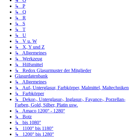
↳ O
↳ P
↳ Q
↳ R
↳ S
↳ T
↳ U
↳ V u. W
↳ X, Y und Z
↳ Allgemeines
↳ Werkzeug
↳ Hilfsmittel
↳ Redox Glasurmuster der Mitglieder
Glasurdatenbank
↳ Allgemeines
↳ Auf- Unterglasur, Farbkörper, Malmittel, Maltechniken
↳ Farbkörper
↳ Dekor-, Unterglasur-, Inglasur-, Fayance-, Porzellan-
Farben, Gold, Silber, Platin usw.
↳ Amaco 1200° - 1280°
↳ Botz
↳ bis 1080°
↳ 1100° bis 1180°
↳ 1200° bis 1280°