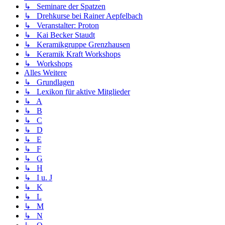
↳ Seminare der Spatzen
↳ Drehkurse bei Rainer Aepfelbach
↳ Veranstalter: Proton
↳ Kai Becker Staudt
↳ Keramikgruppe Grenzhausen
↳ Keramik Kraft Workshops
↳ Workshops
Alles Weitere
↳ Grundlagen
↳ Lexikon für aktive Mitglieder
↳ A
↳ B
↳ C
↳ D
↳ E
↳ F
↳ G
↳ H
↳ I u. J
↳ K
↳ L
↳ M
↳ N