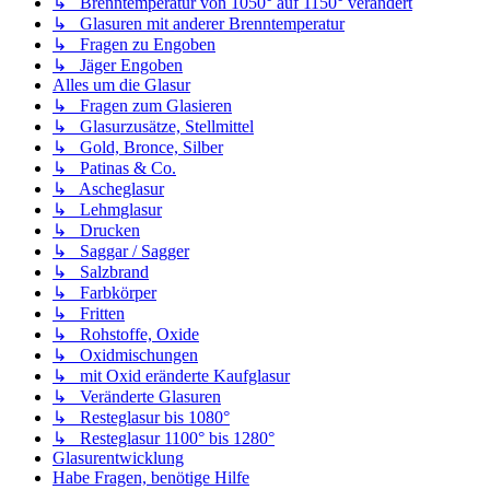
↳ Brenntemperatur von 1050° auf 1150° verändert
↳ Glasuren mit anderer Brenntemperatur
↳ Fragen zu Engoben
↳ Jäger Engoben
Alles um die Glasur
↳ Fragen zum Glasieren
↳ Glasurzusätze, Stellmittel
↳ Gold, Bronce, Silber
↳ Patinas & Co.
↳ Ascheglasur
↳ Lehmglasur
↳ Drucken
↳ Saggar / Sagger
↳ Salzbrand
↳ Farbkörper
↳ Fritten
↳ Rohstoffe, Oxide
↳ Oxidmischungen
↳ mit Oxid eränderte Kaufglasur
↳ Veränderte Glasuren
↳ Resteglasur bis 1080°
↳ Resteglasur 1100° bis 1280°
Glasurentwicklung
Habe Fragen, benötige Hilfe