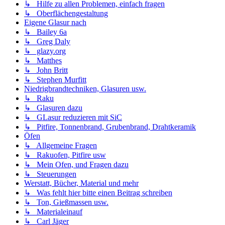
↳ Hilfe zu allen Problemen, einfach fragen
↳ Oberflächengestaltung
Eigene Glasur nach
↳ Bailey 6a
↳ Greg Daly
↳ glazy.org
↳ Matthes
↳ John Britt
↳ Stephen Murfitt
Niedrigbrandtechniken, Glasuren usw.
↳ Raku
↳ Glasuren dazu
↳ GLasur reduzieren mit SiC
↳ Pitfire, Tonnenbrand, Grubenbrand, Drahtkeramik
Öfen
↳ Allgemeine Fragen
↳ Rakuofen, Pitfire usw
↳ Mein Ofen, und Fragen dazu
↳ Steuerungen
Werstatt, Bücher, Material und mehr
↳ Was fehlt hier bitte einen Beitrag schreiben
↳ Ton, Gießmassen usw.
↳ Materialeinauf
↳ Carl Jäger