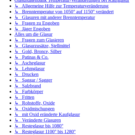
Glasurdatenbank Temperatur-Veränderungen bei Kaufglasur
↳ Allgemeine Hilfe zur Temperaturveränderung
↳ Brenntemperatur von 1050° auf 1150° verändert
↳ Glasuren mit anderer Brenntemperatur
↳ Fragen zu Engoben
↳ Jäger Engoben
Alles um die Glasur
↳ Fragen zum Glasieren
↳ Glasurzusätze, Stellmittel
↳ Gold, Bronce, Silber
↳ Patinas & Co.
↳ Ascheglasur
↳ Lehmglasur
↳ Drucken
↳ Saggar / Sagger
↳ Salzbrand
↳ Farbkörper
↳ Fritten
↳ Rohstoffe, Oxide
↳ Oxidmischungen
↳ mit Oxid eränderte Kaufglasur
↳ Veränderte Glasuren
↳ Resteglasur bis 1080°
↳ Resteglasur 1100° bis 1280°