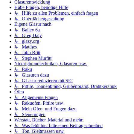
Glasurentwicklung
Habe Fragen, benötige Hilfe
↳ Hilfe zu allen Problemen, einfach fragen
↳ Oberflächengestaltung
Eigene Glasur nach
↳ Bailey 6a
↳ Greg Daly
↳ glazy.org
↳ Matthes
↳ John Britt
↳ Stephen Murfitt
Niedrigbrandtechniken, Glasuren usw.
↳ Raku
↳ Glasuren dazu
↳ GLasur reduzieren mit SiC
↳ Pitfire, Tonnenbrand, Grubenbrand, Drahtkeramik
Öfen
↳ Allgemeine Fragen
↳ Rakuofen, Pitfire usw
↳ Mein Ofen, und Fragen dazu
↳ Steuerungen
Werstatt, Bücher, Material und mehr
↳ Was fehlt hier bitte einen Beitrag schreiben
↳ Ton, Gießmassen usw.