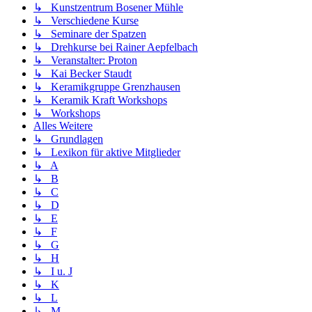
↳ Kunstzentrum Bosener Mühle
↳ Verschiedene Kurse
↳ Seminare der Spatzen
↳ Drehkurse bei Rainer Aepfelbach
↳ Veranstalter: Proton
↳ Kai Becker Staudt
↳ Keramikgruppe Grenzhausen
↳ Keramik Kraft Workshops
↳ Workshops
Alles Weitere
↳ Grundlagen
↳ Lexikon für aktive Mitglieder
↳ A
↳ B
↳ C
↳ D
↳ E
↳ F
↳ G
↳ H
↳ I u. J
↳ K
↳ L
↳ M