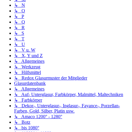
↳ N
↳ O
↳ P
↳ Q
↳ R
↳ S
↳ T
↳ U
↳ V u. W
↳ X, Y und Z
↳ Allgemeines
↳ Werkzeug
↳ Hilfsmittel
↳ Redox Glasurmuster der Mitglieder
Glasurdatenbank
↳ Allgemeines
↳ Auf- Unterglasur, Farbkörper, Malmittel, Maltechniken
↳ Farbkörper
↳ Dekor-, Unterglasur-, Inglasur-, Fayance-, Porzellan-
Farben, Gold, Silber, Platin usw.
↳ Amaco 1200° - 1280°
↳ Botz
↳ bis 1080°