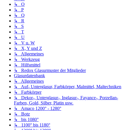
↳ O
↳ P
↳ Q
↳ R
↳ S
↳ T
↳ U
↳ V u. W
↳ X, Y und Z
↳ Allgemeines
↳ Werkzeug
↳ Hilfsmittel
↳ Redox Glasurmuster der Mitglieder
Glasurdatenbank
↳ Allgemeines
↳ Auf- Unterglasur, Farbkörper, Malmittel, Maltechniken
↳ Farbkörper
↳ Dekor-, Unterglasur-, Inglasur-, Fayance-, Porzellan-
Farben, Gold, Silber, Platin usw.
↳ Amaco 1200° - 1280°
↳ Botz
↳ bis 1080°
↳ 1100° bis 1180°