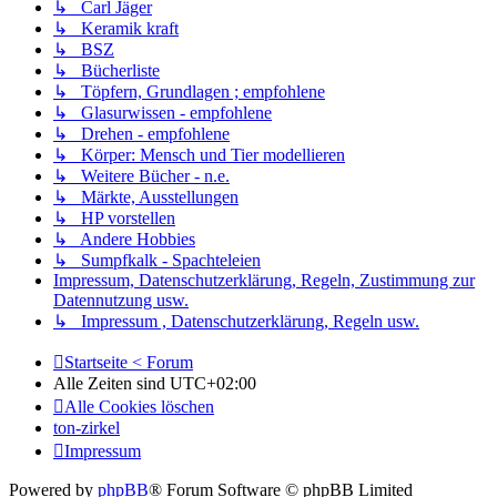
↳ Carl Jäger
↳ Keramik kraft
↳ BSZ
↳ Bücherliste
↳ Töpfern, Grundlagen ; empfohlene
↳ Glasurwissen - empfohlene
↳ Drehen - empfohlene
↳ Körper: Mensch und Tier modellieren
↳ Weitere Bücher - n.e.
↳ Märkte, Ausstellungen
↳ HP vorstellen
↳ Andere Hobbies
↳ Sumpfkalk - Spachteleien
Impressum, Datenschutzerklärung, Regeln, Zustimmung zur
Datennutzung usw.
↳ Impressum , Datenschutzerklärung, Regeln usw.
Startseite < Forum
Alle Zeiten sind
UTC+02:00
Alle Cookies löschen
ton-zirkel
Impressum
Powered by
phpBB
® Forum Software © phpBB Limited