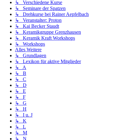
↳ Verschiedene Kurse
↳ Seminare der Spatzen
↳ Drehkurse bei Rainer Aepfelbach
↳ Veranstalter: Proton
↳ Kai Becker Staudt
↳ Keramikgruppe Grenzhausen
↳ Keramik Kraft Workshops
↳ Workshops
Alles Weitere
↳ Grundlagen
↳ Lexikon für aktive Mitglieder
↳ A
↳ B
↳ C
↳ D
↳ E
↳ F
↳ G
↳ H
↳ I u. J
↳ K
↳ L
↳ M
↳ N