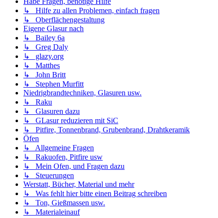
Habe Fragen, benötige Hilfe
↳ Hilfe zu allen Problemen, einfach fragen
↳ Oberflächengestaltung
Eigene Glasur nach
↳ Bailey 6a
↳ Greg Daly
↳ glazy.org
↳ Matthes
↳ John Britt
↳ Stephen Murfitt
Niedrigbrandtechniken, Glasuren usw.
↳ Raku
↳ Glasuren dazu
↳ GLasur reduzieren mit SiC
↳ Pitfire, Tonnenbrand, Grubenbrand, Drahtkeramik
Öfen
↳ Allgemeine Fragen
↳ Rakuofen, Pitfire usw
↳ Mein Ofen, und Fragen dazu
↳ Steuerungen
Werstatt, Bücher, Material und mehr
↳ Was fehlt hier bitte einen Beitrag schreiben
↳ Ton, Gießmassen usw.
↳ Materialeinauf