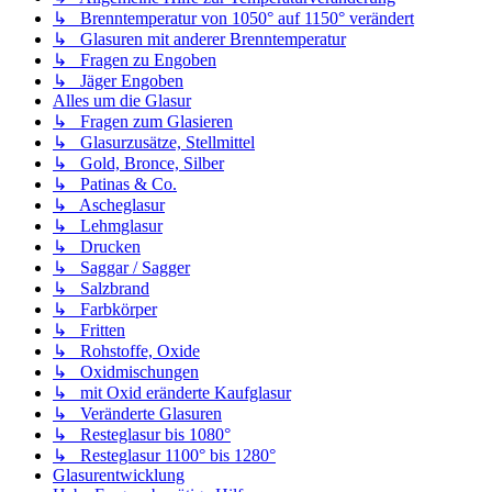
↳ Brenntemperatur von 1050° auf 1150° verändert
↳ Glasuren mit anderer Brenntemperatur
↳ Fragen zu Engoben
↳ Jäger Engoben
Alles um die Glasur
↳ Fragen zum Glasieren
↳ Glasurzusätze, Stellmittel
↳ Gold, Bronce, Silber
↳ Patinas & Co.
↳ Ascheglasur
↳ Lehmglasur
↳ Drucken
↳ Saggar / Sagger
↳ Salzbrand
↳ Farbkörper
↳ Fritten
↳ Rohstoffe, Oxide
↳ Oxidmischungen
↳ mit Oxid eränderte Kaufglasur
↳ Veränderte Glasuren
↳ Resteglasur bis 1080°
↳ Resteglasur 1100° bis 1280°
Glasurentwicklung