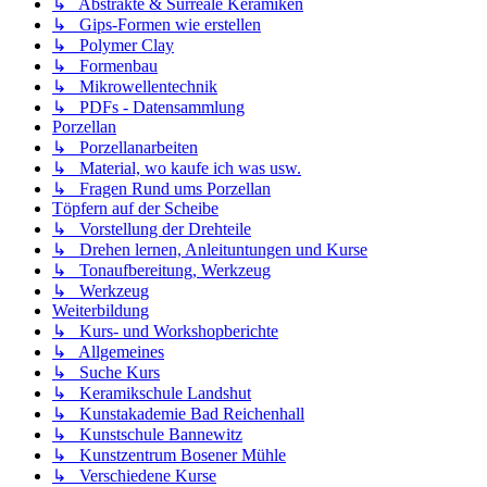
↳ Abstrakte & Surreale Keramiken
↳ Gips-Formen wie erstellen
↳ Polymer Clay
↳ Formenbau
↳ Mikrowellentechnik
↳ PDFs - Datensammlung
Porzellan
↳ Porzellanarbeiten
↳ Material, wo kaufe ich was usw.
↳ Fragen Rund ums Porzellan
Töpfern auf der Scheibe
↳ Vorstellung der Drehteile
↳ Drehen lernen, Anleituntungen und Kurse
↳ Tonaufbereitung, Werkzeug
↳ Werkzeug
Weiterbildung
↳ Kurs- und Workshopberichte
↳ Allgemeines
↳ Suche Kurs
↳ Keramikschule Landshut
↳ Kunstakademie Bad Reichenhall
↳ Kunstschule Bannewitz
↳ Kunstzentrum Bosener Mühle
↳ Verschiedene Kurse