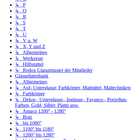
↳ P
↳ Q
↳ R
↳ S
↳ T
↳ U
↳ V u. W
↳ X, Y und Z
↳ Allgemeines
↳ Werkzeug
↳ Hilfsmittel
↳ Redox Glasurmuster der Mitglieder
Glasurdatenbank
↳ Allgemeines
↳ Auf- Unterglasur, Farbkörper, Malmittel, Maltechniken
↳ Farbkörper
↳ Dekor-, Unterglasur-, Inglasur-, Fayance-, Porzellan-
Farben, Gold, Silber, Platin usw.
↳ Amaco 1200° - 1280°
↳ Botz
↳ bis 1080°
↳ 1100° bis 1180°
↳ 1200° bis 1280°