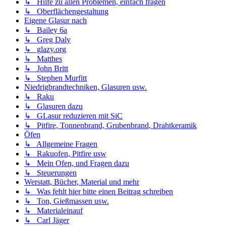
↳ Hilfe zu allen Problemen, einfach fragen
↳ Oberflächengestaltung
Eigene Glasur nach
↳ Bailey 6a
↳ Greg Daly
↳ glazy.org
↳ Matthes
↳ John Britt
↳ Stephen Murfitt
Niedrigbrandtechniken, Glasuren usw.
↳ Raku
↳ Glasuren dazu
↳ GLasur reduzieren mit SiC
↳ Pitfire, Tonnenbrand, Grubenbrand, Drahtkeramik
Öfen
↳ Allgemeine Fragen
↳ Rakuofen, Pitfire usw
↳ Mein Ofen, und Fragen dazu
↳ Steuerungen
Werstatt, Bücher, Material und mehr
↳ Was fehlt hier bitte einen Beitrag schreiben
↳ Ton, Gießmassen usw.
↳ Materialeinauf
↳ Carl Jäger