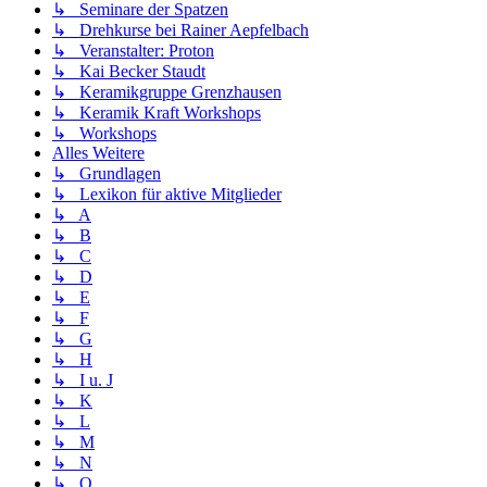
↳ Seminare der Spatzen
↳ Drehkurse bei Rainer Aepfelbach
↳ Veranstalter: Proton
↳ Kai Becker Staudt
↳ Keramikgruppe Grenzhausen
↳ Keramik Kraft Workshops
↳ Workshops
Alles Weitere
↳ Grundlagen
↳ Lexikon für aktive Mitglieder
↳ A
↳ B
↳ C
↳ D
↳ E
↳ F
↳ G
↳ H
↳ I u. J
↳ K
↳ L
↳ M
↳ N
↳ O