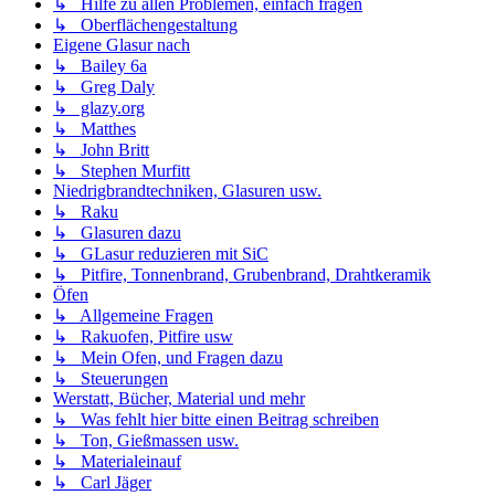
↳ Hilfe zu allen Problemen, einfach fragen
↳ Oberflächengestaltung
Eigene Glasur nach
↳ Bailey 6a
↳ Greg Daly
↳ glazy.org
↳ Matthes
↳ John Britt
↳ Stephen Murfitt
Niedrigbrandtechniken, Glasuren usw.
↳ Raku
↳ Glasuren dazu
↳ GLasur reduzieren mit SiC
↳ Pitfire, Tonnenbrand, Grubenbrand, Drahtkeramik
Öfen
↳ Allgemeine Fragen
↳ Rakuofen, Pitfire usw
↳ Mein Ofen, und Fragen dazu
↳ Steuerungen
Werstatt, Bücher, Material und mehr
↳ Was fehlt hier bitte einen Beitrag schreiben
↳ Ton, Gießmassen usw.
↳ Materialeinauf
↳ Carl Jäger