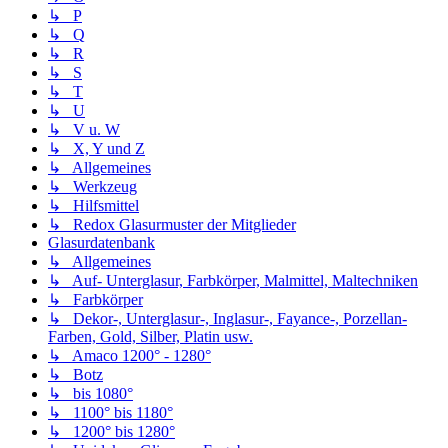
↳ P
↳ Q
↳ R
↳ S
↳ T
↳ U
↳ V u. W
↳ X, Y und Z
↳ Allgemeines
↳ Werkzeug
↳ Hilfsmittel
↳ Redox Glasurmuster der Mitglieder
Glasurdatenbank
↳ Allgemeines
↳ Auf- Unterglasur, Farbkörper, Malmittel, Maltechniken
↳ Farbkörper
↳ Dekor-, Unterglasur-, Inglasur-, Fayance-, Porzellan-
Farben, Gold, Silber, Platin usw.
↳ Amaco 1200° - 1280°
↳ Botz
↳ bis 1080°
↳ 1100° bis 1180°
↳ 1200° bis 1280°