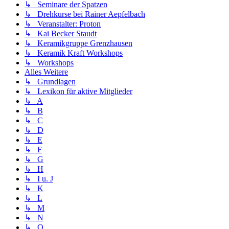
↳ Seminare der Spatzen
↳ Drehkurse bei Rainer Aepfelbach
↳ Veranstalter: Proton
↳ Kai Becker Staudt
↳ Keramikgruppe Grenzhausen
↳ Keramik Kraft Workshops
↳ Workshops
Alles Weitere
↳ Grundlagen
↳ Lexikon für aktive Mitglieder
↳ A
↳ B
↳ C
↳ D
↳ E
↳ F
↳ G
↳ H
↳ I u. J
↳ K
↳ L
↳ M
↳ N
↳ O