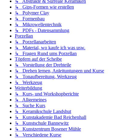
↳ Abstrakte & Surreale Keramiken
↳ Gips-Formen wie erstellen
↳ Polymer Clay
↳ Formenbau
↳ Mikrowellentechnik
↳ PDFs - Datensammlung
Porzellan
↳ Porzellanarbeiten
↳ Material, wo kaufe ich was usw.
↳ Fragen Rund ums Porzellan
Töpfern auf der Scheibe
↳ Vorstellung der Drehteile
↳ Drehen lernen, Anleituntungen und Kurse
↳ Tonaufbereitung, Werkzeug
↳ Werkzeug
Weiterbildung
↳ Kurs- und Workshopberichte
↳ Allgemeines
↳ Suche Kurs
↳ Keramikschule Landshut
↳ Kunstakademie Bad Reichenhall
↳ Kunstschule Bannewitz
↳ Kunstzentrum Bosener Mühle
↳ Verschiedene Kurse