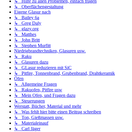
↳ Hilfe zu allen Problemen, einfach fragen
↳ Oberflächengestaltung
Eigene Glasur nach
↳ Bailey 6a
↳ Greg Daly
↳ glazy.org
↳ Matthes
↳ John Britt
↳ Stephen Murfitt
Niedrigbrandtechniken, Glasuren usw.
↳ Raku
↳ Glasuren dazu
↳ GLasur reduzieren mit SiC
↳ Pitfire, Tonnenbrand, Grubenbrand, Drahtkeramik
Öfen
↳ Allgemeine Fragen
↳ Rakuofen, Pitfire usw
↳ Mein Ofen, und Fragen dazu
↳ Steuerungen
Werstatt, Bücher, Material und mehr
↳ Was fehlt hier bitte einen Beitrag schreiben
↳ Ton, Gießmassen usw.
↳ Materialeinauf
↳ Carl Jäger