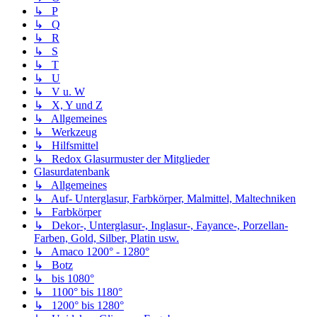
↳ P
↳ Q
↳ R
↳ S
↳ T
↳ U
↳ V u. W
↳ X, Y und Z
↳ Allgemeines
↳ Werkzeug
↳ Hilfsmittel
↳ Redox Glasurmuster der Mitglieder
Glasurdatenbank
↳ Allgemeines
↳ Auf- Unterglasur, Farbkörper, Malmittel, Maltechniken
↳ Farbkörper
↳ Dekor-, Unterglasur-, Inglasur-, Fayance-, Porzellan-
Farben, Gold, Silber, Platin usw.
↳ Amaco 1200° - 1280°
↳ Botz
↳ bis 1080°
↳ 1100° bis 1180°
↳ 1200° bis 1280°