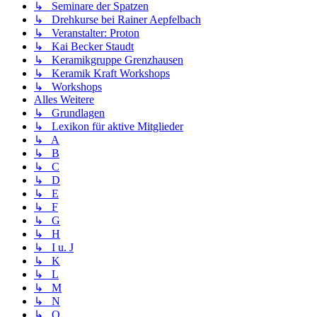
↳ Seminare der Spatzen
↳ Drehkurse bei Rainer Aepfelbach
↳ Veranstalter: Proton
↳ Kai Becker Staudt
↳ Keramikgruppe Grenzhausen
↳ Keramik Kraft Workshops
↳ Workshops
Alles Weitere
↳ Grundlagen
↳ Lexikon für aktive Mitglieder
↳ A
↳ B
↳ C
↳ D
↳ E
↳ F
↳ G
↳ H
↳ I u. J
↳ K
↳ L
↳ M
↳ N
↳ O