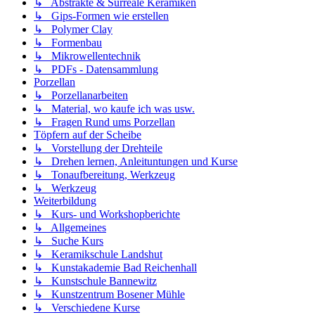
↳ Abstrakte & Surreale Keramiken
↳ Gips-Formen wie erstellen
↳ Polymer Clay
↳ Formenbau
↳ Mikrowellentechnik
↳ PDFs - Datensammlung
Porzellan
↳ Porzellanarbeiten
↳ Material, wo kaufe ich was usw.
↳ Fragen Rund ums Porzellan
Töpfern auf der Scheibe
↳ Vorstellung der Drehteile
↳ Drehen lernen, Anleituntungen und Kurse
↳ Tonaufbereitung, Werkzeug
↳ Werkzeug
Weiterbildung
↳ Kurs- und Workshopberichte
↳ Allgemeines
↳ Suche Kurs
↳ Keramikschule Landshut
↳ Kunstakademie Bad Reichenhall
↳ Kunstschule Bannewitz
↳ Kunstzentrum Bosener Mühle
↳ Verschiedene Kurse