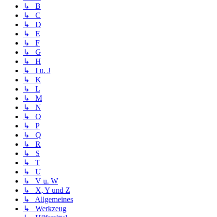
↳ B
↳ C
↳ D
↳ E
↳ F
↳ G
↳ H
↳ I u. J
↳ K
↳ L
↳ M
↳ N
↳ O
↳ P
↳ Q
↳ R
↳ S
↳ T
↳ U
↳ V u. W
↳ X, Y und Z
↳ Allgemeines
↳ Werkzeug