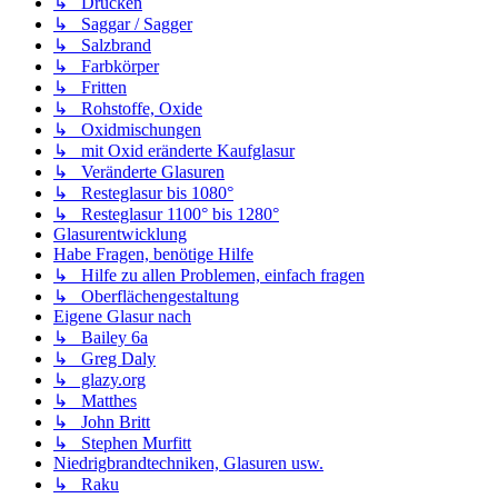
↳ Drucken
↳ Saggar / Sagger
↳ Salzbrand
↳ Farbkörper
↳ Fritten
↳ Rohstoffe, Oxide
↳ Oxidmischungen
↳ mit Oxid eränderte Kaufglasur
↳ Veränderte Glasuren
↳ Resteglasur bis 1080°
↳ Resteglasur 1100° bis 1280°
Glasurentwicklung
Habe Fragen, benötige Hilfe
↳ Hilfe zu allen Problemen, einfach fragen
↳ Oberflächengestaltung
Eigene Glasur nach
↳ Bailey 6a
↳ Greg Daly
↳ glazy.org
↳ Matthes
↳ John Britt
↳ Stephen Murfitt
Niedrigbrandtechniken, Glasuren usw.
↳ Raku