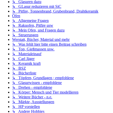
↳ Glasuren dazu
↳ GLasur reduzieren mit SiC
↳ Pitfire, Tonnenbrand, Grubenbrand, Drahtkeramik
Öfen
↳ Allgemeine Fragen
↳ Rakuofen, Pitfire usw
↳ Mein Ofen, und Fragen dazu
↳ Steuerungen
Werstatt, Bücher, Material und mehr
↳ Was fehlt hier bitte einen Beitrag schreiben
↳ Ton, Gießmassen usw.
↳ Materialeinauf
↳ Carl Jäger
↳ Keramik kraft
↳ BSZ
↳ Bücherliste
↳ Töpfern, Grundlagen ; empfohlene
↳ Glasurwissen - empfohlene
↳ Drehen - empfohlene
↳ Körper: Mensch und Tier modellieren
↳ Weitere Bücher - n.e.
↳ Märkte, Ausstellungen
↳ HP vorstellen
↳ Andere Hobbies