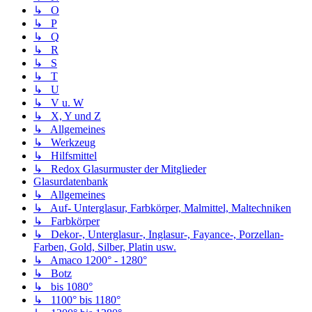
↳ O
↳ P
↳ Q
↳ R
↳ S
↳ T
↳ U
↳ V u. W
↳ X, Y und Z
↳ Allgemeines
↳ Werkzeug
↳ Hilfsmittel
↳ Redox Glasurmuster der Mitglieder
Glasurdatenbank
↳ Allgemeines
↳ Auf- Unterglasur, Farbkörper, Malmittel, Maltechniken
↳ Farbkörper
↳ Dekor-, Unterglasur-, Inglasur-, Fayance-, Porzellan-
Farben, Gold, Silber, Platin usw.
↳ Amaco 1200° - 1280°
↳ Botz
↳ bis 1080°
↳ 1100° bis 1180°