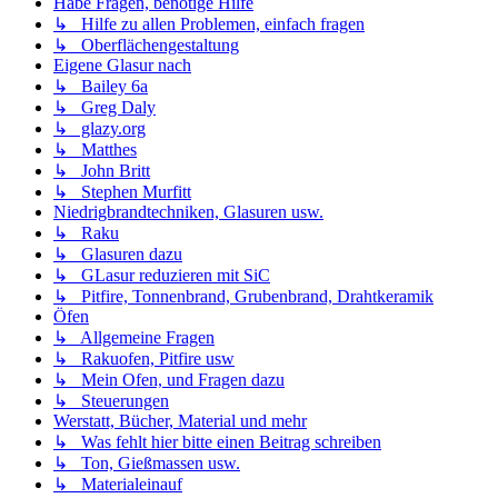
Habe Fragen, benötige Hilfe
↳ Hilfe zu allen Problemen, einfach fragen
↳ Oberflächengestaltung
Eigene Glasur nach
↳ Bailey 6a
↳ Greg Daly
↳ glazy.org
↳ Matthes
↳ John Britt
↳ Stephen Murfitt
Niedrigbrandtechniken, Glasuren usw.
↳ Raku
↳ Glasuren dazu
↳ GLasur reduzieren mit SiC
↳ Pitfire, Tonnenbrand, Grubenbrand, Drahtkeramik
Öfen
↳ Allgemeine Fragen
↳ Rakuofen, Pitfire usw
↳ Mein Ofen, und Fragen dazu
↳ Steuerungen
Werstatt, Bücher, Material und mehr
↳ Was fehlt hier bitte einen Beitrag schreiben
↳ Ton, Gießmassen usw.
↳ Materialeinauf