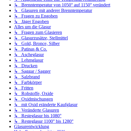
↳ Brenntemperatur von 1050° auf 1150° verändert
↳ Glasuren mit anderer Brenntemperatur
↳ Fragen zu Engoben
↳ Jäger Engoben
Alles um die Glasur
↳ Fragen zum Glasieren
↳ Glasurzusätze, Stellmittel
↳ Gold, Bronce, Silber
↳ Patinas & Co.
↳ Ascheglasur
↳ Lehmglasur
↳ Drucken
↳ Saggar / Sagger
↳ Salzbrand
↳ Farbkörper
↳ Fritten
↳ Rohstoffe, Oxide
↳ Oxidmischungen
↳ mit Oxid eränderte Kaufglasur
↳ Veränderte Glasuren
↳ Resteglasur bis 1080°
↳ Resteglasur 1100° bis 1280°
Glasurentwicklung