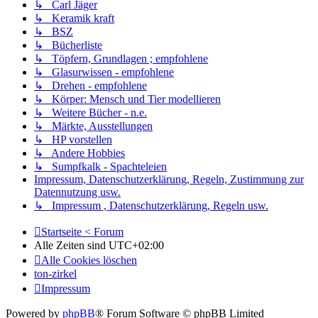
↳ Carl Jäger
↳ Keramik kraft
↳ BSZ
↳ Bücherliste
↳ Töpfern, Grundlagen ; empfohlene
↳ Glasurwissen - empfohlene
↳ Drehen - empfohlene
↳ Körper: Mensch und Tier modellieren
↳ Weitere Bücher - n.e.
↳ Märkte, Ausstellungen
↳ HP vorstellen
↳ Andere Hobbies
↳ Sumpfkalk - Spachteleien
Impressum, Datenschutzerklärung, Regeln, Zustimmung zur
Datennutzung usw.
↳ Impressum , Datenschutzerklärung, Regeln usw.
Startseite < Forum
Alle Zeiten sind
UTC+02:00
Alle Cookies löschen
ton-zirkel
Impressum
Powered by
phpBB
® Forum Software © phpBB Limited