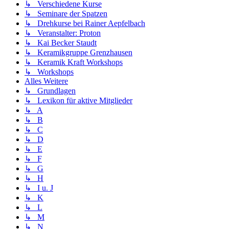
↳ Verschiedene Kurse
↳ Seminare der Spatzen
↳ Drehkurse bei Rainer Aepfelbach
↳ Veranstalter: Proton
↳ Kai Becker Staudt
↳ Keramikgruppe Grenzhausen
↳ Keramik Kraft Workshops
↳ Workshops
Alles Weitere
↳ Grundlagen
↳ Lexikon für aktive Mitglieder
↳ A
↳ B
↳ C
↳ D
↳ E
↳ F
↳ G
↳ H
↳ I u. J
↳ K
↳ L
↳ M
↳ N