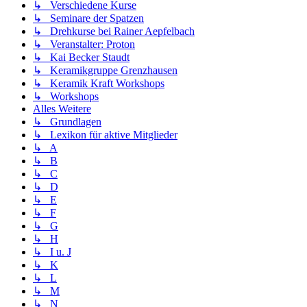
↳ Verschiedene Kurse
↳ Seminare der Spatzen
↳ Drehkurse bei Rainer Aepfelbach
↳ Veranstalter: Proton
↳ Kai Becker Staudt
↳ Keramikgruppe Grenzhausen
↳ Keramik Kraft Workshops
↳ Workshops
Alles Weitere
↳ Grundlagen
↳ Lexikon für aktive Mitglieder
↳ A
↳ B
↳ C
↳ D
↳ E
↳ F
↳ G
↳ H
↳ I u. J
↳ K
↳ L
↳ M
↳ N