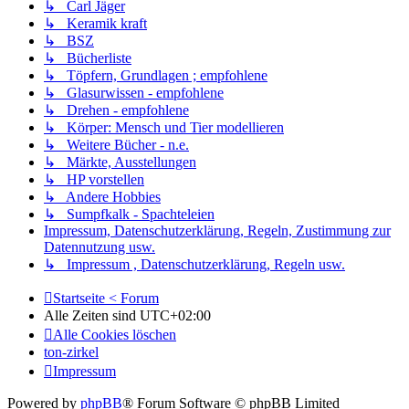
↳ Carl Jäger
↳ Keramik kraft
↳ BSZ
↳ Bücherliste
↳ Töpfern, Grundlagen ; empfohlene
↳ Glasurwissen - empfohlene
↳ Drehen - empfohlene
↳ Körper: Mensch und Tier modellieren
↳ Weitere Bücher - n.e.
↳ Märkte, Ausstellungen
↳ HP vorstellen
↳ Andere Hobbies
↳ Sumpfkalk - Spachteleien
Impressum, Datenschutzerklärung, Regeln, Zustimmung zur
Datennutzung usw.
↳ Impressum , Datenschutzerklärung, Regeln usw.
Startseite < Forum
Alle Zeiten sind
UTC+02:00
Alle Cookies löschen
ton-zirkel
Impressum
Powered by
phpBB
® Forum Software © phpBB Limited