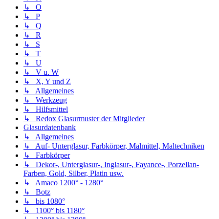
↳ O
↳ P
↳ Q
↳ R
↳ S
↳ T
↳ U
↳ V u. W
↳ X, Y und Z
↳ Allgemeines
↳ Werkzeug
↳ Hilfsmittel
↳ Redox Glasurmuster der Mitglieder
Glasurdatenbank
↳ Allgemeines
↳ Auf- Unterglasur, Farbkörper, Malmittel, Maltechniken
↳ Farbkörper
↳ Dekor-, Unterglasur-, Inglasur-, Fayance-, Porzellan-
Farben, Gold, Silber, Platin usw.
↳ Amaco 1200° - 1280°
↳ Botz
↳ bis 1080°
↳ 1100° bis 1180°