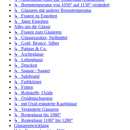
↳ Brenntemperatur von 1050° auf 1150° verändert
↳ Glasuren mit anderer Brenntemperatur
↳ Fragen zu Engoben
↳ Jäger Engoben
Alles um die Glasur
↳ Fragen zum Glasieren
↳ Glasurzusätze, Stellmittel
↳ Gold, Bronce, Silber
↳ Patinas & Co.
↳ Ascheglasur
↳ Lehmglasur
↳ Drucken
↳ Saggar / Sagger
↳ Salzbrand
↳ Farbkörper
↳ Fritten
↳ Rohstoffe, Oxide
↳ Oxidmischungen
↳ mit Oxid eränderte Kaufglasur
↳ Veränderte Glasuren
↳ Resteglasur bis 1080°
↳ Resteglasur 1100° bis 1280°
Glasurentwicklung