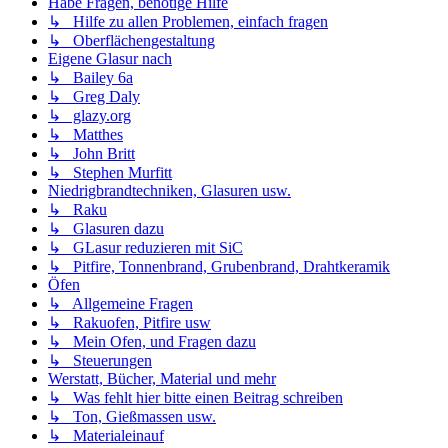
Habe Fragen, benötige Hilfe
↳ Hilfe zu allen Problemen, einfach fragen
↳ Oberflächengestaltung
Eigene Glasur nach
↳ Bailey 6a
↳ Greg Daly
↳ glazy.org
↳ Matthes
↳ John Britt
↳ Stephen Murfitt
Niedrigbrandtechniken, Glasuren usw.
↳ Raku
↳ Glasuren dazu
↳ GLasur reduzieren mit SiC
↳ Pitfire, Tonnenbrand, Grubenbrand, Drahtkeramik
Öfen
↳ Allgemeine Fragen
↳ Rakuofen, Pitfire usw
↳ Mein Ofen, und Fragen dazu
↳ Steuerungen
Werstatt, Bücher, Material und mehr
↳ Was fehlt hier bitte einen Beitrag schreiben
↳ Ton, Gießmassen usw.
↳ Materialeinauf