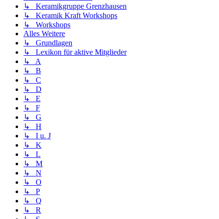
↳ Keramikgruppe Grenzhausen
↳ Keramik Kraft Workshops
↳ Workshops
Alles Weitere
↳ Grundlagen
↳ Lexikon für aktive Mitglieder
↳ A
↳ B
↳ C
↳ D
↳ E
↳ F
↳ G
↳ H
↳ I u. J
↳ K
↳ L
↳ M
↳ N
↳ O
↳ P
↳ Q
↳ R