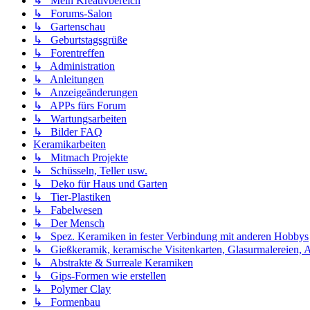
↳ Mein Kreativbereich
↳ Forums-Salon
↳ Gartenschau
↳ Geburtstagsgrüße
↳ Forentreffen
↳ Administration
↳ Anleitungen
↳ Anzeigeänderungen
↳ APPs fürs Forum
↳ Wartungsarbeiten
↳ Bilder FAQ
Keramikarbeiten
↳ Mitmach Projekte
↳ Schüsseln, Teller usw.
↳ Deko für Haus und Garten
↳ Tier-Plastiken
↳ Fabelwesen
↳ Der Mensch
↳ Spez. Keramiken in fester Verbindung mit anderen Hobbys
↳ Gießkeramik, keramische Visitenkarten, Glasurmalereien, A
↳ Abstrakte & Surreale Keramiken
↳ Gips-Formen wie erstellen
↳ Polymer Clay
↳ Formenbau