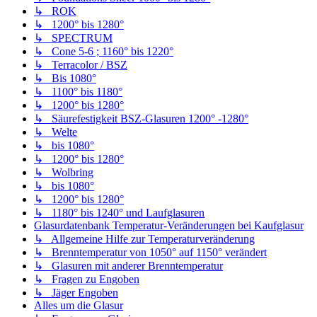
↳ ROK
↳ 1200° bis 1280°
↳ SPECTRUM
↳ Cone 5-6 ; 1160° bis 1220°
↳ Terracolor / BSZ
↳ Bis 1080°
↳ 1100° bis 1180°
↳ 1200° bis 1280°
↳ Säurefestigkeit BSZ-Glasuren 1200° -1280°
↳ Welte
↳ bis 1080°
↳ 1200° bis 1280°
↳ Wolbring
↳ bis 1080°
↳ 1200° bis 1280°
↳ 1180° bis 1240° und Laufglasuren
Glasurdatenbank Temperatur-Veränderungen bei Kaufglasur
↳ Allgemeine Hilfe zur Temperaturveränderung
↳ Brenntemperatur von 1050° auf 1150° verändert
↳ Glasuren mit anderer Brenntemperatur
↳ Fragen zu Engoben
↳ Jäger Engoben
Alles um die Glasur