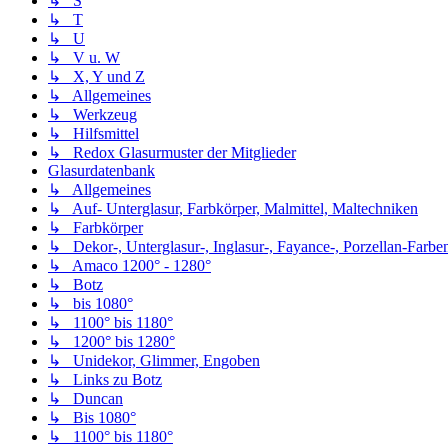
↳ S
↳ T
↳ U
↳ V u. W
↳ X, Y und Z
↳ Allgemeines
↳ Werkzeug
↳ Hilfsmittel
↳ Redox Glasurmuster der Mitglieder
Glasurdatenbank
↳ Allgemeines
↳ Auf- Unterglasur, Farbkörper, Malmittel, Maltechniken
↳ Farbkörper
↳ Dekor-, Unterglasur-, Inglasur-, Fayance-, Porzellan-Farben,
↳ Amaco 1200° - 1280°
↳ Botz
↳ bis 1080°
↳ 1100° bis 1180°
↳ 1200° bis 1280°
↳ Unidekor, Glimmer, Engoben
↳ Links zu Botz
↳ Duncan
↳ Bis 1080°
↳ 1100° bis 1180°