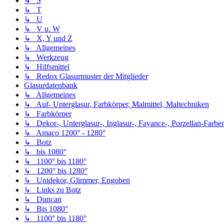
↳ S
↳ T
↳ U
↳ V u. W
↳ X, Y und Z
↳ Allgemeines
↳ Werkzeug
↳ Hilfsmittel
↳ Redox Glasurmuster der Mitglieder
Glasurdatenbank
↳ Allgemeines
↳ Auf- Unterglasur, Farbkörper, Malmittel, Maltechniken
↳ Farbkörper
↳ Dekor-, Unterglasur-, Inglasur-, Fayance-, Porzellan-Farben,
↳ Amaco 1200° - 1280°
↳ Botz
↳ bis 1080°
↳ 1100° bis 1180°
↳ 1200° bis 1280°
↳ Unidekor, Glimmer, Engoben
↳ Links zu Botz
↳ Duncan
↳ Bis 1080°
↳ 1100° bis 1180°