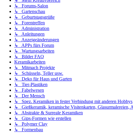
↳ Mein Kreativbereich
↳ Forums-Salon
↳ Gartenschau
↳ Geburtstagsgrüße
↳ Forentreffen
↳ Administration
↳ Anleitungen
↳ Anzeigeänderungen
↳ APPs fürs Forum
↳ Wartungsarbeiten
↳ Bilder FAQ
Keramikarbeiten
↳ Mitmach Projekte
↳ Schüsseln, Teller usw.
↳ Deko für Haus und Garten
↳ Tier-Plastiken
↳ Fabelwesen
↳ Der Mensch
↳ Spez. Keramiken in fester Verbindung mit anderen Hobbys
↳ Gießkeramik, keramische Visitenkarten, Glasurmalereien, A
↳ Abstrakte & Surreale Keramiken
↳ Gips-Formen wie erstellen
↳ Polymer Clay
↳ Formenbau