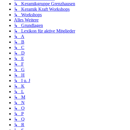
↳ Keramikgruppe Grenzhausen
↳ Keramik Kraft Workshops
↳ Workshops
Alles Weitere
↳ Grundlagen
↳ Lexikon für aktive Mitglieder
↳ A
↳ B
↳ C
↳ D
↳ E
↳ F
↳ G
↳ H
↳ I u. J
↳ K
↳ L
↳ M
↳ N
↳ O
↳ P
↳ Q
↳ R