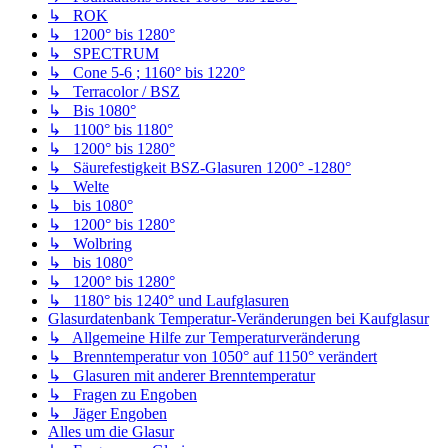
↳ ROK
↳ 1200° bis 1280°
↳ SPECTRUM
↳ Cone 5-6 ; 1160° bis 1220°
↳ Terracolor / BSZ
↳ Bis 1080°
↳ 1100° bis 1180°
↳ 1200° bis 1280°
↳ Säurefestigkeit BSZ-Glasuren 1200° -1280°
↳ Welte
↳ bis 1080°
↳ 1200° bis 1280°
↳ Wolbring
↳ bis 1080°
↳ 1200° bis 1280°
↳ 1180° bis 1240° und Laufglasuren
Glasurdatenbank Temperatur-Veränderungen bei Kaufglasur
↳ Allgemeine Hilfe zur Temperaturveränderung
↳ Brenntemperatur von 1050° auf 1150° verändert
↳ Glasuren mit anderer Brenntemperatur
↳ Fragen zu Engoben
↳ Jäger Engoben
Alles um die Glasur