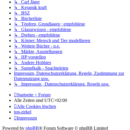
↳ Carl Jäger
↳ Keramik kraft
↳ BSZ
↳ Bücherliste
↳ Töpfern, Grundlagen ; empfohlene
↳ Glasurwissen - empfohlene
↳ Drehen - empfohlene
↳ Körper: Mensch und Tier modellieren
↳ Weitere Bücher - n.e.
↳ Märkte, Ausstellungen
↳ HP vorstellen
↳ Andere Hobbies
↳ Sumpfkalk - Spachteleien
Impressum, Datenschutzerklärung, Regeln, Zustimmung zur
Datennutzung usw.
↳ Impressum , Datenschutzerklärung, Regeln usw.
Startseite < Forum
Alle Zeiten sind
UTC+02:00
Alle Cookies löschen
ton-zirkel
Impressum
Powered by
phpBB
® Forum Software © phpBB Limited