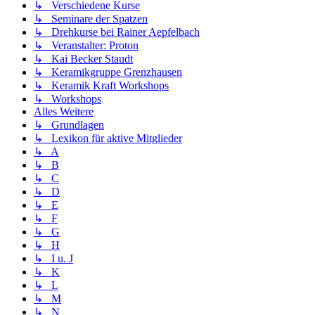
↳ Verschiedene Kurse
↳ Seminare der Spatzen
↳ Drehkurse bei Rainer Aepfelbach
↳ Veranstalter: Proton
↳ Kai Becker Staudt
↳ Keramikgruppe Grenzhausen
↳ Keramik Kraft Workshops
↳ Workshops
Alles Weitere
↳ Grundlagen
↳ Lexikon für aktive Mitglieder
↳ A
↳ B
↳ C
↳ D
↳ E
↳ F
↳ G
↳ H
↳ I u. J
↳ K
↳ L
↳ M
↳ N