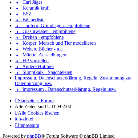
↳ Carl Jäger
↳ Keramik kraft
↳ BSZ
↳ Bücherliste
↳ Töpfern, Grundlagen ; empfohlene
↳ Glasurwissen - empfohlene
↳ Drehen - empfohlene
↳ Körper: Mensch und Tier modellieren
↳ Weitere Bücher - n.e.
↳ Märkte, Ausstellungen
↳ HP vorstellen
↳ Andere Hobbies
↳ Sumpfkalk - Spachteleien
Impressum, Datenschutzerklärung, Regeln, Zustimmung zur
Datennutzung usw.
↳ Impressum , Datenschutzerklärung, Regeln usw.
Startseite < Forum
Alle Zeiten sind
UTC+02:00
Alle Cookies löschen
ton-zirkel
Impressum
Powered by
phpBB
® Forum Software © phpBB Limited