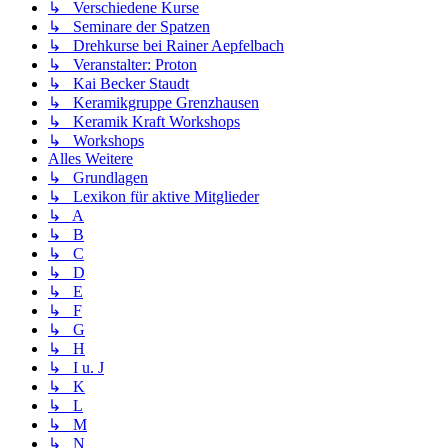
↳ Verschiedene Kurse
↳ Seminare der Spatzen
↳ Drehkurse bei Rainer Aepfelbach
↳ Veranstalter: Proton
↳ Kai Becker Staudt
↳ Keramikgruppe Grenzhausen
↳ Keramik Kraft Workshops
↳ Workshops
Alles Weitere
↳ Grundlagen
↳ Lexikon für aktive Mitglieder
↳ A
↳ B
↳ C
↳ D
↳ E
↳ F
↳ G
↳ H
↳ I u. J
↳ K
↳ L
↳ M
↳ N