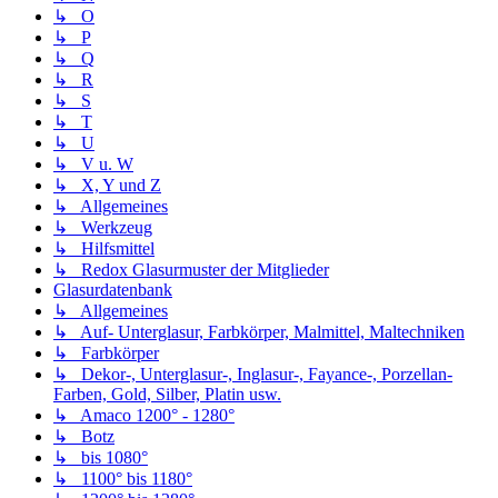
↳ O
↳ P
↳ Q
↳ R
↳ S
↳ T
↳ U
↳ V u. W
↳ X, Y und Z
↳ Allgemeines
↳ Werkzeug
↳ Hilfsmittel
↳ Redox Glasurmuster der Mitglieder
Glasurdatenbank
↳ Allgemeines
↳ Auf- Unterglasur, Farbkörper, Malmittel, Maltechniken
↳ Farbkörper
↳ Dekor-, Unterglasur-, Inglasur-, Fayance-, Porzellan-
Farben, Gold, Silber, Platin usw.
↳ Amaco 1200° - 1280°
↳ Botz
↳ bis 1080°
↳ 1100° bis 1180°