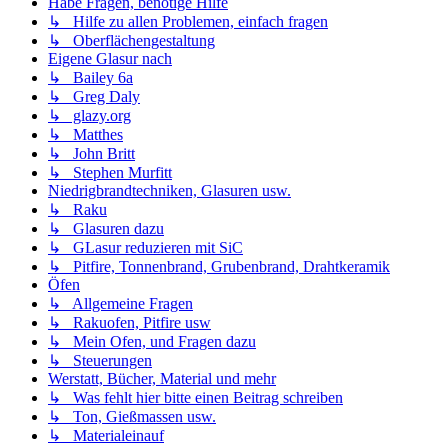
Habe Fragen, benötige Hilfe
↳ Hilfe zu allen Problemen, einfach fragen
↳ Oberflächengestaltung
Eigene Glasur nach
↳ Bailey 6a
↳ Greg Daly
↳ glazy.org
↳ Matthes
↳ John Britt
↳ Stephen Murfitt
Niedrigbrandtechniken, Glasuren usw.
↳ Raku
↳ Glasuren dazu
↳ GLasur reduzieren mit SiC
↳ Pitfire, Tonnenbrand, Grubenbrand, Drahtkeramik
Öfen
↳ Allgemeine Fragen
↳ Rakuofen, Pitfire usw
↳ Mein Ofen, und Fragen dazu
↳ Steuerungen
Werstatt, Bücher, Material und mehr
↳ Was fehlt hier bitte einen Beitrag schreiben
↳ Ton, Gießmassen usw.
↳ Materialeinauf