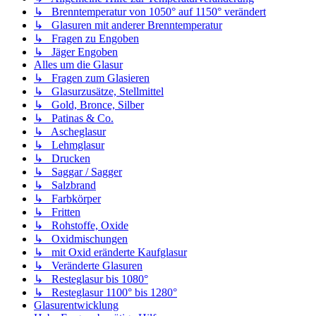
↳ Brenntemperatur von 1050° auf 1150° verändert
↳ Glasuren mit anderer Brenntemperatur
↳ Fragen zu Engoben
↳ Jäger Engoben
Alles um die Glasur
↳ Fragen zum Glasieren
↳ Glasurzusätze, Stellmittel
↳ Gold, Bronce, Silber
↳ Patinas & Co.
↳ Ascheglasur
↳ Lehmglasur
↳ Drucken
↳ Saggar / Sagger
↳ Salzbrand
↳ Farbkörper
↳ Fritten
↳ Rohstoffe, Oxide
↳ Oxidmischungen
↳ mit Oxid eränderte Kaufglasur
↳ Veränderte Glasuren
↳ Resteglasur bis 1080°
↳ Resteglasur 1100° bis 1280°
Glasurentwicklung