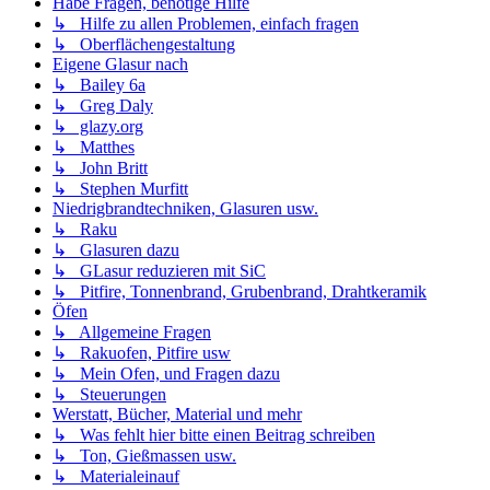
Habe Fragen, benötige Hilfe
↳ Hilfe zu allen Problemen, einfach fragen
↳ Oberflächengestaltung
Eigene Glasur nach
↳ Bailey 6a
↳ Greg Daly
↳ glazy.org
↳ Matthes
↳ John Britt
↳ Stephen Murfitt
Niedrigbrandtechniken, Glasuren usw.
↳ Raku
↳ Glasuren dazu
↳ GLasur reduzieren mit SiC
↳ Pitfire, Tonnenbrand, Grubenbrand, Drahtkeramik
Öfen
↳ Allgemeine Fragen
↳ Rakuofen, Pitfire usw
↳ Mein Ofen, und Fragen dazu
↳ Steuerungen
Werstatt, Bücher, Material und mehr
↳ Was fehlt hier bitte einen Beitrag schreiben
↳ Ton, Gießmassen usw.
↳ Materialeinauf