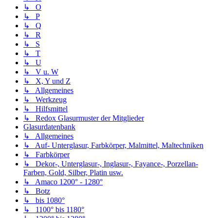
↳ O
↳ P
↳ Q
↳ R
↳ S
↳ T
↳ U
↳ V u. W
↳ X, Y und Z
↳ Allgemeines
↳ Werkzeug
↳ Hilfsmittel
↳ Redox Glasurmuster der Mitglieder
Glasurdatenbank
↳ Allgemeines
↳ Auf- Unterglasur, Farbkörper, Malmittel, Maltechniken
↳ Farbkörper
↳ Dekor-, Unterglasur-, Inglasur-, Fayance-, Porzellan-
Farben, Gold, Silber, Platin usw.
↳ Amaco 1200° - 1280°
↳ Botz
↳ bis 1080°
↳ 1100° bis 1180°