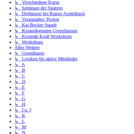
↳ Verschiedene Kurse
↳ Seminare der Spatzen
↳ Drehkurse bei Rainer Aepfelbach
↳ Veranstalter: Proton
↳ Kai Becker Staudt
↳ Keramikgruppe Grenzhausen
↳ Keramik Kraft Workshops
↳ Workshops
Alles Weitere
↳ Grundlagen
↳ Lexikon für aktive Mitglieder
↳ A
↳ B
↳ C
↳ D
↳ E
↳ F
↳ G
↳ H
↳ I u. J
↳ K
↳ L
↳ M
↳ N