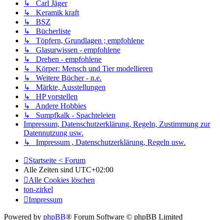
↳ Carl Jäger
↳ Keramik kraft
↳ BSZ
↳ Bücherliste
↳ Töpfern, Grundlagen ; empfohlene
↳ Glasurwissen - empfohlene
↳ Drehen - empfohlene
↳ Körper: Mensch und Tier modellieren
↳ Weitere Bücher - n.e.
↳ Märkte, Ausstellungen
↳ HP vorstellen
↳ Andere Hobbies
↳ Sumpfkalk - Spachteleien
Impressum, Datenschutzerklärung, Regeln, Zustimmung zur
Datennutzung usw.
↳ Impressum , Datenschutzerklärung, Regeln usw.
Startseite < Forum
Alle Zeiten sind
UTC+02:00
Alle Cookies löschen
ton-zirkel
Impressum
Powered by
phpBB
® Forum Software © phpBB Limited