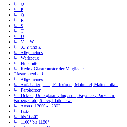
↳ O
↳ P
↳ Q
↳ R
↳ S
↳ T
↳ U
↳ V u. W
↳ X, Y und Z
↳ Allgemeines
↳ Werkzeug
↳ Hilfsmittel
↳ Redox Glasurmuster der Mitglieder
Glasurdatenbank
↳ Allgemeines
↳ Auf- Unterglasur, Farbkörper, Malmittel, Maltechniken
↳ Farbkörper
↳ Dekor-, Unterglasur-, Inglasur-, Fayance-, Porzellan-
Farben, Gold, Silber, Platin usw.
↳ Amaco 1200° - 1280°
↳ Botz
↳ bis 1080°
↳ 1100° bis 1180°