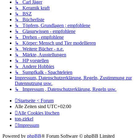
↳ Carl Jäger
↳ Keramik kraft
↳ BSZ
↳ Bücherliste
↳ Töpfern, Grundlagen ; empfohlene
↳ Glasurwissen - empfohlene
↳ Drehen - empfohlene
↳ Körper: Mensch und Tier modellieren
↳ Weitere Bücher - n.e.
↳ Märkte, Ausstellungen
↳ HP vorstellen
↳ Andere Hobbies
↳ Sumpfkalk - Spachteleien
Impressum, Datenschutzerklärung, Regeln, Zustimmung zur
Datennutzung usw.
↳ Impressum , Datenschutzerklärung, Regeln usw.
Startseite < Forum
Alle Zeiten sind
UTC+02:00
Alle Cookies löschen
ton-zirkel
Impressum
Powered by
phpBB
® Forum Software © phpBB Limited