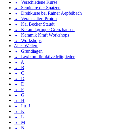
↳ Verschiedene Kurse
↳ Seminare der Spatzen
↳ Drehkurse bei Rainer Aepfelbach
↳ Veranstalter: Proton
↳ Kai Becker Staudt
↳ Keramikgruppe Grenzhausen
↳ Keramik Kraft Workshops
↳ Workshops
Alles Weitere
↳ Grundlagen
↳ Lexikon für aktive Mitglieder
↳ A
↳ B
↳ C
↳ D
↳ E
↳ F
↳ G
↳ H
↳ I u. J
↳ K
↳ L
↳ M
↳ N