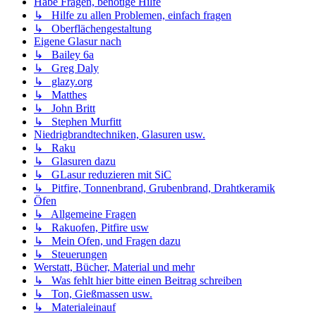
Habe Fragen, benötige Hilfe
↳ Hilfe zu allen Problemen, einfach fragen
↳ Oberflächengestaltung
Eigene Glasur nach
↳ Bailey 6a
↳ Greg Daly
↳ glazy.org
↳ Matthes
↳ John Britt
↳ Stephen Murfitt
Niedrigbrandtechniken, Glasuren usw.
↳ Raku
↳ Glasuren dazu
↳ GLasur reduzieren mit SiC
↳ Pitfire, Tonnenbrand, Grubenbrand, Drahtkeramik
Öfen
↳ Allgemeine Fragen
↳ Rakuofen, Pitfire usw
↳ Mein Ofen, und Fragen dazu
↳ Steuerungen
Werstatt, Bücher, Material und mehr
↳ Was fehlt hier bitte einen Beitrag schreiben
↳ Ton, Gießmassen usw.
↳ Materialeinauf