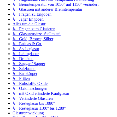
↳ Brenntemperatur von 1050° auf 1150° verändert
↳ Glasuren mit anderer Brenntemperatur
↳ Fragen zu Engoben
↳ Jäger Engoben
Alles um die Glasur
↳ Fragen zum Glasieren
↳ Glasurzusätze, Stellmittel
↳ Gold, Bronce, Silber
↳ Patinas & Co.
↳ Ascheglasur
↳ Lehmglasur
↳ Drucken
↳ Saggar / Sagger
↳ Salzbrand
↳ Farbkörper
↳ Fritten
↳ Rohstoffe, Oxide
↳ Oxidmischungen
↳ mit Oxid eränderte Kaufglasur
↳ Veränderte Glasuren
↳ Resteglasur bis 1080°
↳ Resteglasur 1100° bis 1280°
Glasurentwicklung