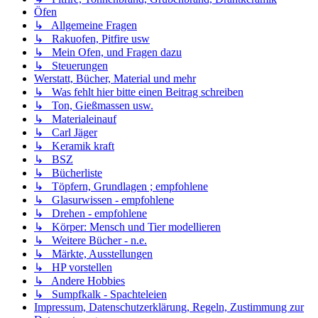
Öfen
↳ Allgemeine Fragen
↳ Rakuofen, Pitfire usw
↳ Mein Ofen, und Fragen dazu
↳ Steuerungen
Werstatt, Bücher, Material und mehr
↳ Was fehlt hier bitte einen Beitrag schreiben
↳ Ton, Gießmassen usw.
↳ Materialeinauf
↳ Carl Jäger
↳ Keramik kraft
↳ BSZ
↳ Bücherliste
↳ Töpfern, Grundlagen ; empfohlene
↳ Glasurwissen - empfohlene
↳ Drehen - empfohlene
↳ Körper: Mensch und Tier modellieren
↳ Weitere Bücher - n.e.
↳ Märkte, Ausstellungen
↳ HP vorstellen
↳ Andere Hobbies
↳ Sumpfkalk - Spachteleien
Impressum, Datenschutzerklärung, Regeln, Zustimmung zur