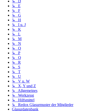
↳ D
↳ E
↳ F
↳ G
↳ H
↳ I u. J
↳ K
↳ L
↳ M
↳ N
↳ O
↳ P
↳ Q
↳ R
↳ S
↳ T
↳ U
↳ V u. W
↳ X, Y und Z
↳ Allgemeines
↳ Werkzeug
↳ Hilfsmittel
↳ Redox Glasurmuster der Mitglieder
Glasurdatenbank