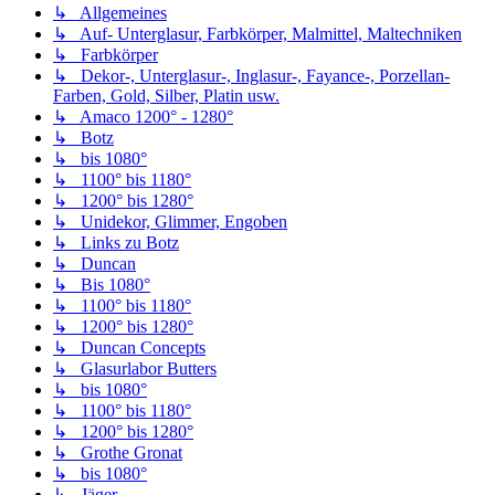
↳ Allgemeines
↳ Auf- Unterglasur, Farbkörper, Malmittel, Maltechniken
↳ Farbkörper
↳ Dekor-, Unterglasur-, Inglasur-, Fayance-, Porzellan-
Farben, Gold, Silber, Platin usw.
↳ Amaco 1200° - 1280°
↳ Botz
↳ bis 1080°
↳ 1100° bis 1180°
↳ 1200° bis 1280°
↳ Unidekor, Glimmer, Engoben
↳ Links zu Botz
↳ Duncan
↳ Bis 1080°
↳ 1100° bis 1180°
↳ 1200° bis 1280°
↳ Duncan Concepts
↳ Glasurlabor Butters
↳ bis 1080°
↳ 1100° bis 1180°
↳ 1200° bis 1280°
↳ Grothe Gronat
↳ bis 1080°
↳ Jäger