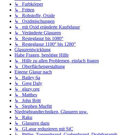
↳ Farbkörper
↳ Fritten
↳ Rohstoffe, Oxide
↳ Oxidmischungen
↳ mit Oxid eränderte Kaufglasur
↳ Veränderte Glasuren
↳ Resteglasur bis 1080°
↳ Resteglasur 1100° bis 1280°
Glasurentwicklung
Habe Fragen, benötige Hilfe
↳ Hilfe zu allen Problemen, einfach fragen
↳ Oberflächengestaltung
Eigene Glasur nach
↳ Bailey 6a
↳ Greg Daly
↳ glazy.org
↳ Matthes
↳ John Britt
↳ Stephen Murfitt
Niedrigbrandtechniken, Glasuren usw.
↳ Raku
↳ Glasuren dazu
↳ GLasur reduzieren mit SiC
↳ Pitfire, Tonnenbrand, Grubenbrand, Drahtkeramik