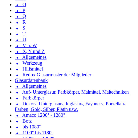
↳ O
↳ P
↳ Q
↳ R
↳ S
↳ T
↳ U
↳ V u. W
↳ X, Y und Z
↳ Allgemeines
↳ Werkzeug
↳ Hilfsmittel
↳ Redox Glasurmuster der Mitglieder
Glasurdatenbank
↳ Allgemeines
↳ Auf- Unterglasur, Farbkörper, Malmittel, Maltechniken
↳ Farbkörper
↳ Dekor-, Unterglasur-, Inglasur-, Fayance-, Porzellan-
Farben, Gold, Silber, Platin usw.
↳ Amaco 1200° - 1280°
↳ Botz
↳ bis 1080°
↳ 1100° bis 1180°