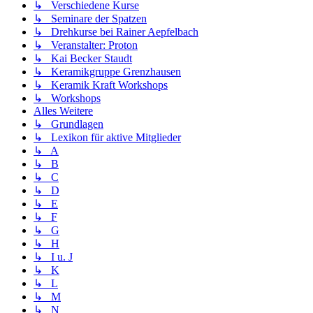
↳ Verschiedene Kurse
↳ Seminare der Spatzen
↳ Drehkurse bei Rainer Aepfelbach
↳ Veranstalter: Proton
↳ Kai Becker Staudt
↳ Keramikgruppe Grenzhausen
↳ Keramik Kraft Workshops
↳ Workshops
Alles Weitere
↳ Grundlagen
↳ Lexikon für aktive Mitglieder
↳ A
↳ B
↳ C
↳ D
↳ E
↳ F
↳ G
↳ H
↳ I u. J
↳ K
↳ L
↳ M
↳ N