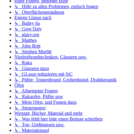
Habe Fragen, benötige Hilfe
↳ Hilfe zu allen Problemen, einfach fragen
↳ Oberflächengestaltung
Eigene Glasur nach
↳ Bailey 6a
↳ Greg Daly
↳ glazy.org
↳ Matthes
↳ John Britt
↳ Stephen Murfitt
Niedrigbrandtechniken, Glasuren usw.
↳ Raku
↳ Glasuren dazu
↳ GLasur reduzieren mit SiC
↳ Pitfire, Tonnenbrand, Grubenbrand, Drahtkeramik
Öfen
↳ Allgemeine Fragen
↳ Rakuofen, Pitfire usw
↳ Mein Ofen, und Fragen dazu
↳ Steuerungen
Werstatt, Bücher, Material und mehr
↳ Was fehlt hier bitte einen Beitrag schreiben
↳ Ton, Gießmassen usw.
↳ Materialeinauf