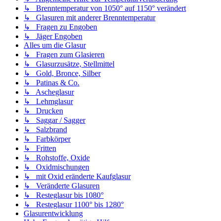
↳ Brenntemperatur von 1050° auf 1150° verändert
↳ Glasuren mit anderer Brenntemperatur
↳ Fragen zu Engoben
↳ Jäger Engoben
Alles um die Glasur
↳ Fragen zum Glasieren
↳ Glasurzusätze, Stellmittel
↳ Gold, Bronce, Silber
↳ Patinas & Co.
↳ Ascheglasur
↳ Lehmglasur
↳ Drucken
↳ Saggar / Sagger
↳ Salzbrand
↳ Farbkörper
↳ Fritten
↳ Rohstoffe, Oxide
↳ Oxidmischungen
↳ mit Oxid eränderte Kaufglasur
↳ Veränderte Glasuren
↳ Resteglasur bis 1080°
↳ Resteglasur 1100° bis 1280°
Glasurentwicklung