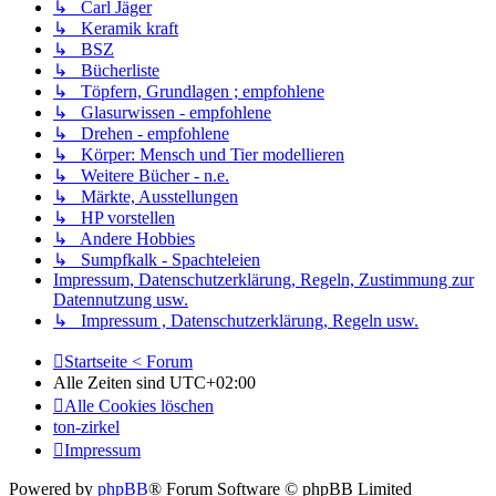
↳ Carl Jäger
↳ Keramik kraft
↳ BSZ
↳ Bücherliste
↳ Töpfern, Grundlagen ; empfohlene
↳ Glasurwissen - empfohlene
↳ Drehen - empfohlene
↳ Körper: Mensch und Tier modellieren
↳ Weitere Bücher - n.e.
↳ Märkte, Ausstellungen
↳ HP vorstellen
↳ Andere Hobbies
↳ Sumpfkalk - Spachteleien
Impressum, Datenschutzerklärung, Regeln, Zustimmung zur
Datennutzung usw.
↳ Impressum , Datenschutzerklärung, Regeln usw.
Startseite < Forum
Alle Zeiten sind
UTC+02:00
Alle Cookies löschen
ton-zirkel
Impressum
Powered by
phpBB
® Forum Software © phpBB Limited