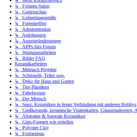
↳ Mein Kreativbereich
↳ Forums-Salon
↳ Gartenschau
↳ Geburtstagsgrüße
↳ Forentreffen
↳ Administration
↳ Anleitungen
↳ Anzeigeänderungen
↳ APPs fürs Forum
↳ Wartungsarbeiten
↳ Bilder FAQ
Keramikarbeiten
↳ Mitmach Projekte
↳ Schüsseln, Teller usw.
↳ Deko für Haus und Garten
↳ Tier-Plastiken
↳ Fabelwesen
↳ Der Mensch
↳ Spez. Keramiken in fester Verbindung mit anderen Hobbys
↳ Gießkeramik, keramische Visitenkarten, Glasurmalereien, A
↳ Abstrakte & Surreale Keramiken
↳ Gips-Formen wie erstellen
↳ Polymer Clay
↳ Formenbau