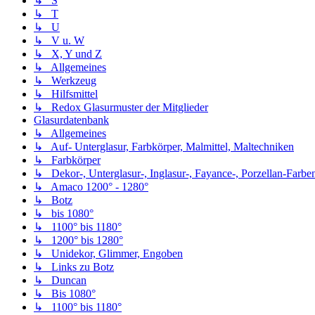
↳ S
↳ T
↳ U
↳ V u. W
↳ X, Y und Z
↳ Allgemeines
↳ Werkzeug
↳ Hilfsmittel
↳ Redox Glasurmuster der Mitglieder
Glasurdatenbank
↳ Allgemeines
↳ Auf- Unterglasur, Farbkörper, Malmittel, Maltechniken
↳ Farbkörper
↳ Dekor-, Unterglasur-, Inglasur-, Fayance-, Porzellan-Farben,
↳ Amaco 1200° - 1280°
↳ Botz
↳ bis 1080°
↳ 1100° bis 1180°
↳ 1200° bis 1280°
↳ Unidekor, Glimmer, Engoben
↳ Links zu Botz
↳ Duncan
↳ Bis 1080°
↳ 1100° bis 1180°