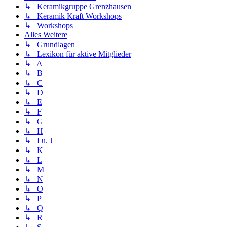
↳ Keramikgruppe Grenzhausen
↳ Keramik Kraft Workshops
↳ Workshops
Alles Weitere
↳ Grundlagen
↳ Lexikon für aktive Mitglieder
↳ A
↳ B
↳ C
↳ D
↳ E
↳ F
↳ G
↳ H
↳ I u. J
↳ K
↳ L
↳ M
↳ N
↳ O
↳ P
↳ Q
↳ R