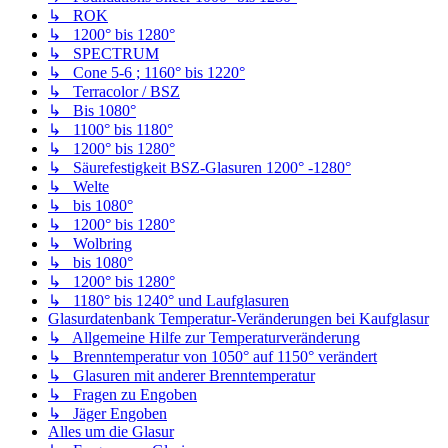
↳ ROK
↳ 1200° bis 1280°
↳ SPECTRUM
↳ Cone 5-6 ; 1160° bis 1220°
↳ Terracolor / BSZ
↳ Bis 1080°
↳ 1100° bis 1180°
↳ 1200° bis 1280°
↳ Säurefestigkeit BSZ-Glasuren 1200° -1280°
↳ Welte
↳ bis 1080°
↳ 1200° bis 1280°
↳ Wolbring
↳ bis 1080°
↳ 1200° bis 1280°
↳ 1180° bis 1240° und Laufglasuren
Glasurdatenbank Temperatur-Veränderungen bei Kaufglasur
↳ Allgemeine Hilfe zur Temperaturveränderung
↳ Brenntemperatur von 1050° auf 1150° verändert
↳ Glasuren mit anderer Brenntemperatur
↳ Fragen zu Engoben
↳ Jäger Engoben
Alles um die Glasur