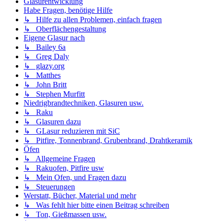
Glasurentwicklung
Habe Fragen, benötige Hilfe
↳ Hilfe zu allen Problemen, einfach fragen
↳ Oberflächengestaltung
Eigene Glasur nach
↳ Bailey 6a
↳ Greg Daly
↳ glazy.org
↳ Matthes
↳ John Britt
↳ Stephen Murfitt
Niedrigbrandtechniken, Glasuren usw.
↳ Raku
↳ Glasuren dazu
↳ GLasur reduzieren mit SiC
↳ Pitfire, Tonnenbrand, Grubenbrand, Drahtkeramik
Öfen
↳ Allgemeine Fragen
↳ Rakuofen, Pitfire usw
↳ Mein Ofen, und Fragen dazu
↳ Steuerungen
Werstatt, Bücher, Material und mehr
↳ Was fehlt hier bitte einen Beitrag schreiben
↳ Ton, Gießmassen usw.