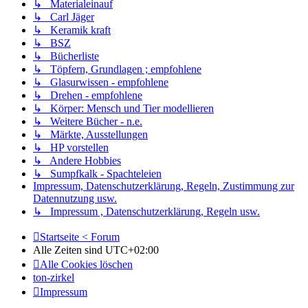
↳ Materialeinauf
↳ Carl Jäger
↳ Keramik kraft
↳ BSZ
↳ Bücherliste
↳ Töpfern, Grundlagen ; empfohlene
↳ Glasurwissen - empfohlene
↳ Drehen - empfohlene
↳ Körper: Mensch und Tier modellieren
↳ Weitere Bücher - n.e.
↳ Märkte, Ausstellungen
↳ HP vorstellen
↳ Andere Hobbies
↳ Sumpfkalk - Spachteleien
Impressum, Datenschutzerklärung, Regeln, Zustimmung zur
Datennutzung usw.
↳ Impressum , Datenschutzerklärung, Regeln usw.
Startseite < Forum
Alle Zeiten sind
UTC+02:00
Alle Cookies löschen
ton-zirkel
Impressum