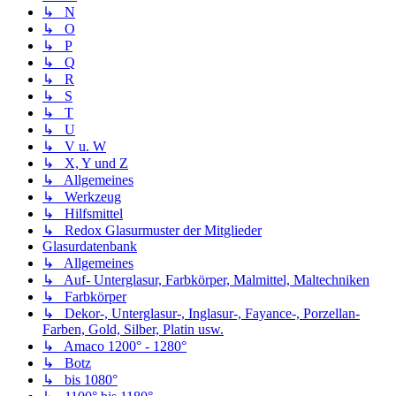
↳ N
↳ O
↳ P
↳ Q
↳ R
↳ S
↳ T
↳ U
↳ V u. W
↳ X, Y und Z
↳ Allgemeines
↳ Werkzeug
↳ Hilfsmittel
↳ Redox Glasurmuster der Mitglieder
Glasurdatenbank
↳ Allgemeines
↳ Auf- Unterglasur, Farbkörper, Malmittel, Maltechniken
↳ Farbkörper
↳ Dekor-, Unterglasur-, Inglasur-, Fayance-, Porzellan-
Farben, Gold, Silber, Platin usw.
↳ Amaco 1200° - 1280°
↳ Botz
↳ bis 1080°