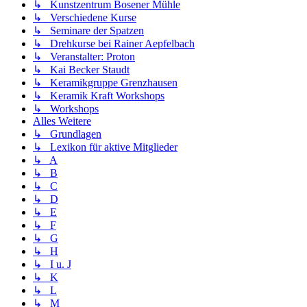
↳ Kunstzentrum Bosener Mühle
↳ Verschiedene Kurse
↳ Seminare der Spatzen
↳ Drehkurse bei Rainer Aepfelbach
↳ Veranstalter: Proton
↳ Kai Becker Staudt
↳ Keramikgruppe Grenzhausen
↳ Keramik Kraft Workshops
↳ Workshops
Alles Weitere
↳ Grundlagen
↳ Lexikon für aktive Mitglieder
↳ A
↳ B
↳ C
↳ D
↳ E
↳ F
↳ G
↳ H
↳ I u. J
↳ K
↳ L
↳ M