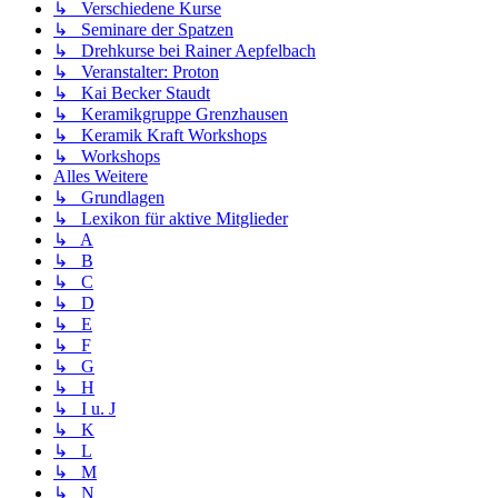
↳ Verschiedene Kurse
↳ Seminare der Spatzen
↳ Drehkurse bei Rainer Aepfelbach
↳ Veranstalter: Proton
↳ Kai Becker Staudt
↳ Keramikgruppe Grenzhausen
↳ Keramik Kraft Workshops
↳ Workshops
Alles Weitere
↳ Grundlagen
↳ Lexikon für aktive Mitglieder
↳ A
↳ B
↳ C
↳ D
↳ E
↳ F
↳ G
↳ H
↳ I u. J
↳ K
↳ L
↳ M
↳ N