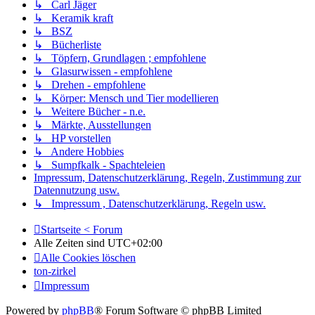
↳ Carl Jäger
↳ Keramik kraft
↳ BSZ
↳ Bücherliste
↳ Töpfern, Grundlagen ; empfohlene
↳ Glasurwissen - empfohlene
↳ Drehen - empfohlene
↳ Körper: Mensch und Tier modellieren
↳ Weitere Bücher - n.e.
↳ Märkte, Ausstellungen
↳ HP vorstellen
↳ Andere Hobbies
↳ Sumpfkalk - Spachteleien
Impressum, Datenschutzerklärung, Regeln, Zustimmung zur
Datennutzung usw.
↳ Impressum , Datenschutzerklärung, Regeln usw.
Startseite < Forum
Alle Zeiten sind
UTC+02:00
Alle Cookies löschen
ton-zirkel
Impressum
Powered by
phpBB
® Forum Software © phpBB Limited