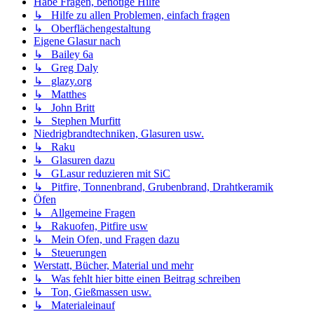
Habe Fragen, benötige Hilfe
↳ Hilfe zu allen Problemen, einfach fragen
↳ Oberflächengestaltung
Eigene Glasur nach
↳ Bailey 6a
↳ Greg Daly
↳ glazy.org
↳ Matthes
↳ John Britt
↳ Stephen Murfitt
Niedrigbrandtechniken, Glasuren usw.
↳ Raku
↳ Glasuren dazu
↳ GLasur reduzieren mit SiC
↳ Pitfire, Tonnenbrand, Grubenbrand, Drahtkeramik
Öfen
↳ Allgemeine Fragen
↳ Rakuofen, Pitfire usw
↳ Mein Ofen, und Fragen dazu
↳ Steuerungen
Werstatt, Bücher, Material und mehr
↳ Was fehlt hier bitte einen Beitrag schreiben
↳ Ton, Gießmassen usw.
↳ Materialeinauf