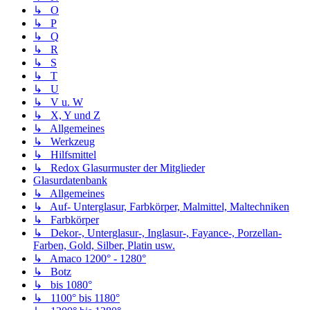
↳ O
↳ P
↳ Q
↳ R
↳ S
↳ T
↳ U
↳ V u. W
↳ X, Y und Z
↳ Allgemeines
↳ Werkzeug
↳ Hilfsmittel
↳ Redox Glasurmuster der Mitglieder
Glasurdatenbank
↳ Allgemeines
↳ Auf- Unterglasur, Farbkörper, Malmittel, Maltechniken
↳ Farbkörper
↳ Dekor-, Unterglasur-, Inglasur-, Fayance-, Porzellan-
Farben, Gold, Silber, Platin usw.
↳ Amaco 1200° - 1280°
↳ Botz
↳ bis 1080°
↳ 1100° bis 1180°