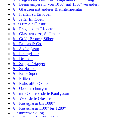
↳ Brenntemperatur von 1050° auf 1150° verändert
↳ Glasuren mit anderer Brenntemperatur
↳ Fragen zu Engoben
↳ Jäger Engoben
Alles um die Glasur
↳ Fragen zum Glasieren
↳ Glasurzusätze, Stellmittel
↳ Gold, Bronce, Silber
↳ Patinas & Co.
↳ Ascheglasur
↳ Lehmglasur
↳ Drucken
↳ Saggar / Sagger
↳ Salzbrand
↳ Farbkörper
↳ Fritten
↳ Rohstoffe, Oxide
↳ Oxidmischungen
↳ mit Oxid eränderte Kaufglasur
↳ Veränderte Glasuren
↳ Resteglasur bis 1080°
↳ Resteglasur 1100° bis 1280°
Glasurentwicklung