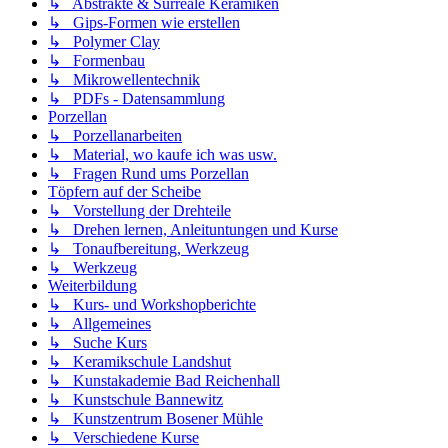
↳ Abstrakte & Surreale Keramiken
↳ Gips-Formen wie erstellen
↳ Polymer Clay
↳ Formenbau
↳ Mikrowellentechnik
↳ PDFs - Datensammlung
Porzellan
↳ Porzellanarbeiten
↳ Material, wo kaufe ich was usw.
↳ Fragen Rund ums Porzellan
Töpfern auf der Scheibe
↳ Vorstellung der Drehteile
↳ Drehen lernen, Anleituntungen und Kurse
↳ Tonaufbereitung, Werkzeug
↳ Werkzeug
Weiterbildung
↳ Kurs- und Workshopberichte
↳ Allgemeines
↳ Suche Kurs
↳ Keramikschule Landshut
↳ Kunstakademie Bad Reichenhall
↳ Kunstschule Bannewitz
↳ Kunstzentrum Bosener Mühle
↳ Verschiedene Kurse