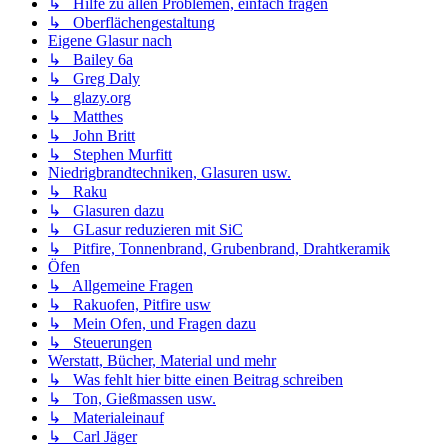
↳ Hilfe zu allen Problemen, einfach fragen
↳ Oberflächengestaltung
Eigene Glasur nach
↳ Bailey 6a
↳ Greg Daly
↳ glazy.org
↳ Matthes
↳ John Britt
↳ Stephen Murfitt
Niedrigbrandtechniken, Glasuren usw.
↳ Raku
↳ Glasuren dazu
↳ GLasur reduzieren mit SiC
↳ Pitfire, Tonnenbrand, Grubenbrand, Drahtkeramik
Öfen
↳ Allgemeine Fragen
↳ Rakuofen, Pitfire usw
↳ Mein Ofen, und Fragen dazu
↳ Steuerungen
Werstatt, Bücher, Material und mehr
↳ Was fehlt hier bitte einen Beitrag schreiben
↳ Ton, Gießmassen usw.
↳ Materialeinauf
↳ Carl Jäger