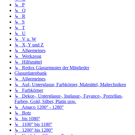
↳ P
↳ Q
↳ R
↳ S
↳ T
↳ U
↳ V u. W
↳ X, Y und Z
↳ Allgemeines
↳ Werkzeug
↳ Hilfsmittel
↳ Redox Glasurmuster der Mitglieder
Glasurdatenbank
↳ Allgemeines
↳ Auf- Unterglasur, Farbkörper, Malmittel, Maltechniken
↳ Farbkörper
↳ Dekor-, Unterglasur-, Inglasur-, Fayance-, Porzellan-
Farben, Gold, Silber, Platin usw.
↳ Amaco 1200° - 1280°
↳ Botz
↳ bis 1080°
↳ 1100° bis 1180°
↳ 1200° bis 1280°