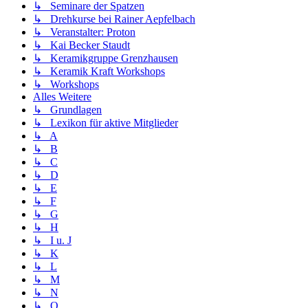
↳ Seminare der Spatzen
↳ Drehkurse bei Rainer Aepfelbach
↳ Veranstalter: Proton
↳ Kai Becker Staudt
↳ Keramikgruppe Grenzhausen
↳ Keramik Kraft Workshops
↳ Workshops
Alles Weitere
↳ Grundlagen
↳ Lexikon für aktive Mitglieder
↳ A
↳ B
↳ C
↳ D
↳ E
↳ F
↳ G
↳ H
↳ I u. J
↳ K
↳ L
↳ M
↳ N
↳ O