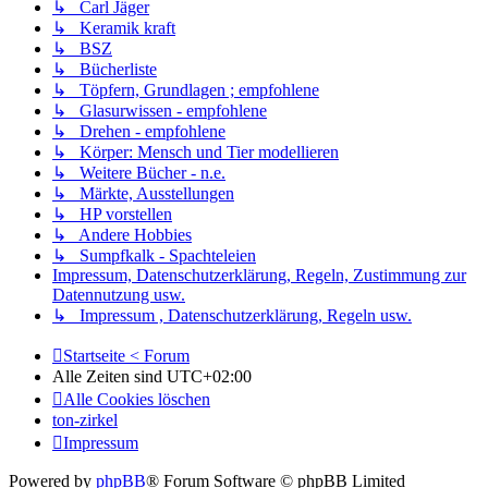
↳ Carl Jäger
↳ Keramik kraft
↳ BSZ
↳ Bücherliste
↳ Töpfern, Grundlagen ; empfohlene
↳ Glasurwissen - empfohlene
↳ Drehen - empfohlene
↳ Körper: Mensch und Tier modellieren
↳ Weitere Bücher - n.e.
↳ Märkte, Ausstellungen
↳ HP vorstellen
↳ Andere Hobbies
↳ Sumpfkalk - Spachteleien
Impressum, Datenschutzerklärung, Regeln, Zustimmung zur
Datennutzung usw.
↳ Impressum , Datenschutzerklärung, Regeln usw.
Startseite < Forum
Alle Zeiten sind
UTC+02:00
Alle Cookies löschen
ton-zirkel
Impressum
Powered by
phpBB
® Forum Software © phpBB Limited