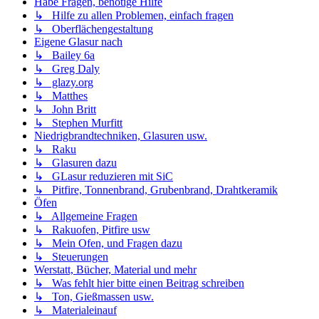
Habe Fragen, benötige Hilfe
↳ Hilfe zu allen Problemen, einfach fragen
↳ Oberflächengestaltung
Eigene Glasur nach
↳ Bailey 6a
↳ Greg Daly
↳ glazy.org
↳ Matthes
↳ John Britt
↳ Stephen Murfitt
Niedrigbrandtechniken, Glasuren usw.
↳ Raku
↳ Glasuren dazu
↳ GLasur reduzieren mit SiC
↳ Pitfire, Tonnenbrand, Grubenbrand, Drahtkeramik
Öfen
↳ Allgemeine Fragen
↳ Rakuofen, Pitfire usw
↳ Mein Ofen, und Fragen dazu
↳ Steuerungen
Werstatt, Bücher, Material und mehr
↳ Was fehlt hier bitte einen Beitrag schreiben
↳ Ton, Gießmassen usw.
↳ Materialeinauf