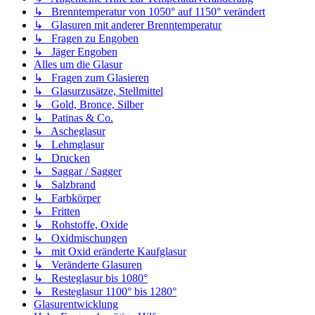
↳ Brenntemperatur von 1050° auf 1150° verändert
↳ Glasuren mit anderer Brenntemperatur
↳ Fragen zu Engoben
↳ Jäger Engoben
Alles um die Glasur
↳ Fragen zum Glasieren
↳ Glasurzusätze, Stellmittel
↳ Gold, Bronce, Silber
↳ Patinas & Co.
↳ Ascheglasur
↳ Lehmglasur
↳ Drucken
↳ Saggar / Sagger
↳ Salzbrand
↳ Farbkörper
↳ Fritten
↳ Rohstoffe, Oxide
↳ Oxidmischungen
↳ mit Oxid eränderte Kaufglasur
↳ Veränderte Glasuren
↳ Resteglasur bis 1080°
↳ Resteglasur 1100° bis 1280°
Glasurentwicklung