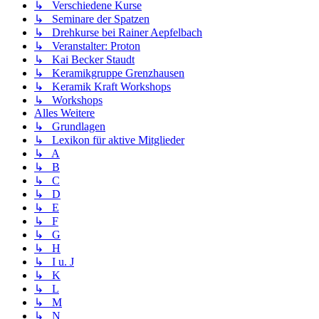
↳ Verschiedene Kurse
↳ Seminare der Spatzen
↳ Drehkurse bei Rainer Aepfelbach
↳ Veranstalter: Proton
↳ Kai Becker Staudt
↳ Keramikgruppe Grenzhausen
↳ Keramik Kraft Workshops
↳ Workshops
Alles Weitere
↳ Grundlagen
↳ Lexikon für aktive Mitglieder
↳ A
↳ B
↳ C
↳ D
↳ E
↳ F
↳ G
↳ H
↳ I u. J
↳ K
↳ L
↳ M
↳ N