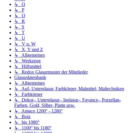
↳ O
↳ P
↳ Q
↳ R
↳ S
↳ T
↳ U
↳ V u. W
↳ X, Y und Z
↳ Allgemeines
↳ Werkzeug
↳ Hilfsmittel
↳ Redox Glasurmuster der Mitglieder
Glasurdatenbank
↳ Allgemeines
↳ Auf- Unterglasur, Farbkörper, Malmittel, Maltechniken
↳ Farbkörper
↳ Dekor-, Unterglasur-, Inglasur-, Fayance-, Porzellan-
Farben, Gold, Silber, Platin usw.
↳ Amaco 1200° - 1280°
↳ Botz
↳ bis 1080°
↳ 1100° bis 1180°