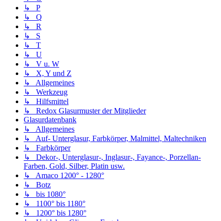
↳ P
↳ Q
↳ R
↳ S
↳ T
↳ U
↳ V u. W
↳ X, Y und Z
↳ Allgemeines
↳ Werkzeug
↳ Hilfsmittel
↳ Redox Glasurmuster der Mitglieder
Glasurdatenbank
↳ Allgemeines
↳ Auf- Unterglasur, Farbkörper, Malmittel, Maltechniken
↳ Farbkörper
↳ Dekor-, Unterglasur-, Inglasur-, Fayance-, Porzellan-
Farben, Gold, Silber, Platin usw.
↳ Amaco 1200° - 1280°
↳ Botz
↳ bis 1080°
↳ 1100° bis 1180°
↳ 1200° bis 1280°