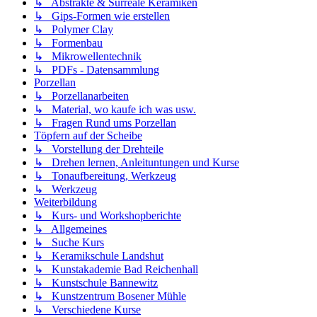
↳ Abstrakte & Surreale Keramiken
↳ Gips-Formen wie erstellen
↳ Polymer Clay
↳ Formenbau
↳ Mikrowellentechnik
↳ PDFs - Datensammlung
Porzellan
↳ Porzellanarbeiten
↳ Material, wo kaufe ich was usw.
↳ Fragen Rund ums Porzellan
Töpfern auf der Scheibe
↳ Vorstellung der Drehteile
↳ Drehen lernen, Anleituntungen und Kurse
↳ Tonaufbereitung, Werkzeug
↳ Werkzeug
Weiterbildung
↳ Kurs- und Workshopberichte
↳ Allgemeines
↳ Suche Kurs
↳ Keramikschule Landshut
↳ Kunstakademie Bad Reichenhall
↳ Kunstschule Bannewitz
↳ Kunstzentrum Bosener Mühle
↳ Verschiedene Kurse