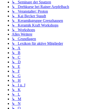
↳ Seminare der Spatzen
↳ Drehkurse bei Rainer Aepfelbach
↳ Veranstalter: Proton
↳ Kai Becker Staudt
↳ Keramikgruppe Grenzhausen
↳ Keramik Kraft Workshops
↳ Workshops
Alles Weitere
↳ Grundlagen
↳ Lexikon für aktive Mitglieder
↳ A
↳ B
↳ C
↳ D
↳ E
↳ F
↳ G
↳ H
↳ I u. J
↳ K
↳ L
↳ M
↳ N
↳ O