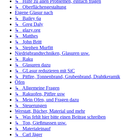
↳ Hilfe zu allen Problemen, einfach fragen
↳ Oberflächengestaltung
Eigene Glasur nach
↳ Bailey 6a
↳ Greg Daly
↳ glazy.org
↳ Matthes
↳ John Britt
↳ Stephen Murfitt
Niedrigbrandtechniken, Glasuren usw.
↳ Raku
↳ Glasuren dazu
↳ GLasur reduzieren mit SiC
↳ Pitfire, Tonnenbrand, Grubenbrand, Drahtkeramik
Öfen
↳ Allgemeine Fragen
↳ Rakuofen, Pitfire usw
↳ Mein Ofen, und Fragen dazu
↳ Steuerungen
Werstatt, Bücher, Material und mehr
↳ Was fehlt hier bitte einen Beitrag schreiben
↳ Ton, Gießmassen usw.
↳ Materialeinauf
↳ Carl Jäger