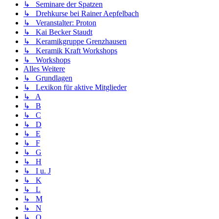
↳ Seminare der Spatzen
↳ Drehkurse bei Rainer Aepfelbach
↳ Veranstalter: Proton
↳ Kai Becker Staudt
↳ Keramikgruppe Grenzhausen
↳ Keramik Kraft Workshops
↳ Workshops
Alles Weitere
↳ Grundlagen
↳ Lexikon für aktive Mitglieder
↳ A
↳ B
↳ C
↳ D
↳ E
↳ F
↳ G
↳ H
↳ I u. J
↳ K
↳ L
↳ M
↳ N
↳ O