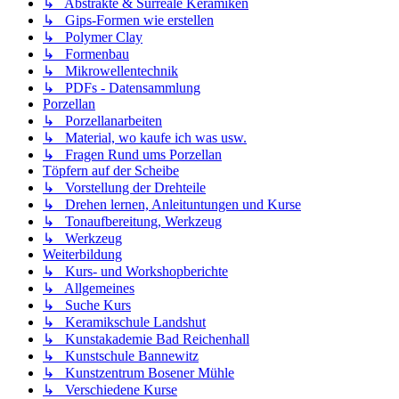
↳ Abstrakte & Surreale Keramiken
↳ Gips-Formen wie erstellen
↳ Polymer Clay
↳ Formenbau
↳ Mikrowellentechnik
↳ PDFs - Datensammlung
Porzellan
↳ Porzellanarbeiten
↳ Material, wo kaufe ich was usw.
↳ Fragen Rund ums Porzellan
Töpfern auf der Scheibe
↳ Vorstellung der Drehteile
↳ Drehen lernen, Anleituntungen und Kurse
↳ Tonaufbereitung, Werkzeug
↳ Werkzeug
Weiterbildung
↳ Kurs- und Workshopberichte
↳ Allgemeines
↳ Suche Kurs
↳ Keramikschule Landshut
↳ Kunstakademie Bad Reichenhall
↳ Kunstschule Bannewitz
↳ Kunstzentrum Bosener Mühle
↳ Verschiedene Kurse