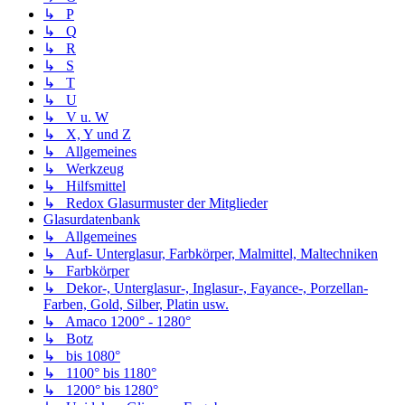
↳ P
↳ Q
↳ R
↳ S
↳ T
↳ U
↳ V u. W
↳ X, Y und Z
↳ Allgemeines
↳ Werkzeug
↳ Hilfsmittel
↳ Redox Glasurmuster der Mitglieder
Glasurdatenbank
↳ Allgemeines
↳ Auf- Unterglasur, Farbkörper, Malmittel, Maltechniken
↳ Farbkörper
↳ Dekor-, Unterglasur-, Inglasur-, Fayance-, Porzellan-
Farben, Gold, Silber, Platin usw.
↳ Amaco 1200° - 1280°
↳ Botz
↳ bis 1080°
↳ 1100° bis 1180°
↳ 1200° bis 1280°