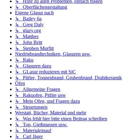
↳ Hilfe zu allen Problemen, einfach fragen
↳ Oberflächengestaltung
Eigene Glasur nach
↳ Bailey 6a
↳ Greg Daly
↳ glazy.org
↳ Matthes
↳ John Britt
↳ Stephen Murfitt
Niedrigbrandtechniken, Glasuren usw.
↳ Raku
↳ Glasuren dazu
↳ GLasur reduzieren mit SiC
↳ Pitfire, Tonnenbrand, Grubenbrand, Drahtkeramik
Öfen
↳ Allgemeine Fragen
↳ Rakuofen, Pitfire usw
↳ Mein Ofen, und Fragen dazu
↳ Steuerungen
Werstatt, Bücher, Material und mehr
↳ Was fehlt hier bitte einen Beitrag schreiben
↳ Ton, Gießmassen usw.
↳ Materialeinauf
↳ Carl Jäger