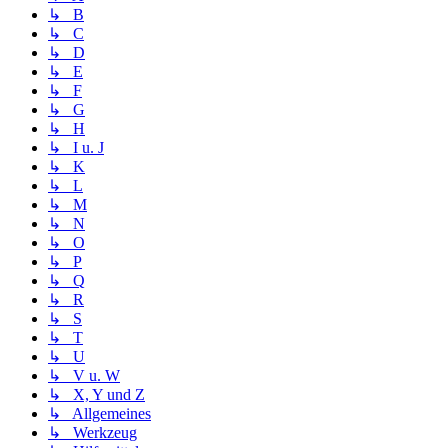
↳ B
↳ C
↳ D
↳ E
↳ F
↳ G
↳ H
↳ I u. J
↳ K
↳ L
↳ M
↳ N
↳ O
↳ P
↳ Q
↳ R
↳ S
↳ T
↳ U
↳ V u. W
↳ X, Y und Z
↳ Allgemeines
↳ Werkzeug