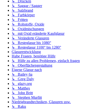
↳ Drucken
↳ Saggar / Sagger
↳ Salzbrand
↳ Farbkörper
↳ Fritten
↳ Rohstoffe, Oxide
↳ Oxidmischungen
↳ mit Oxid eränderte Kaufglasur
↳ Veränderte Glasuren
↳ Resteglasur bis 1080°
↳ Resteglasur 1100° bis 1280°
Glasurentwicklung
Habe Fragen, benötige Hilfe
↳ Hilfe zu allen Problemen, einfach fragen
↳ Oberflächengestaltung
Eigene Glasur nach
↳ Bailey 6a
↳ Greg Daly
↳ glazy.org
↳ Matthes
↳ John Britt
↳ Stephen Murfitt
Niedrigbrandtechniken, Glasuren usw.
↳ Raku