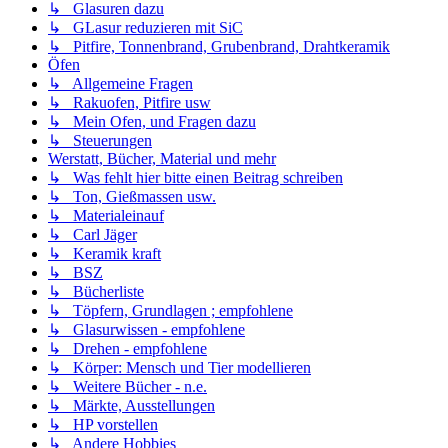
↳ Glasuren dazu
↳ GLasur reduzieren mit SiC
↳ Pitfire, Tonnenbrand, Grubenbrand, Drahtkeramik
Öfen
↳ Allgemeine Fragen
↳ Rakuofen, Pitfire usw
↳ Mein Ofen, und Fragen dazu
↳ Steuerungen
Werstatt, Bücher, Material und mehr
↳ Was fehlt hier bitte einen Beitrag schreiben
↳ Ton, Gießmassen usw.
↳ Materialeinauf
↳ Carl Jäger
↳ Keramik kraft
↳ BSZ
↳ Bücherliste
↳ Töpfern, Grundlagen ; empfohlene
↳ Glasurwissen - empfohlene
↳ Drehen - empfohlene
↳ Körper: Mensch und Tier modellieren
↳ Weitere Bücher - n.e.
↳ Märkte, Ausstellungen
↳ HP vorstellen
↳ Andere Hobbies